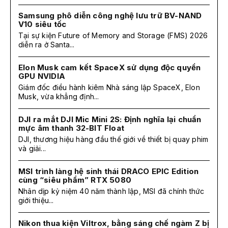
Samsung phô diễn công nghệ lưu trữ BV-NAND
V10 siêu tốc
Tại sự kiện Future of Memory and Storage (FMS) 2026
diễn ra ở Santa...
Elon Musk cam kết SpaceX sử dụng độc quyền
GPU NVIDIA
Giám đốc điều hành kiêm Nhà sáng lập SpaceX, Elon
Musk, vừa khẳng định...
DJI ra mắt DJI Mic Mini 2S: Định nghĩa lại chuẩn
mực âm thanh 32-BIT Float
DJI, thương hiệu hàng đầu thế giới về thiết bị quay phim
và giải...
MSI trình làng hệ sinh thái DRACO EPIC Edition
cùng “siêu phẩm” RTX 5080
Nhân dịp kỷ niệm 40 năm thành lập, MSI đã chính thức
giới thiệu...
Nikon thua kiện Viltrox, bằng sáng chế ngàm Z bị