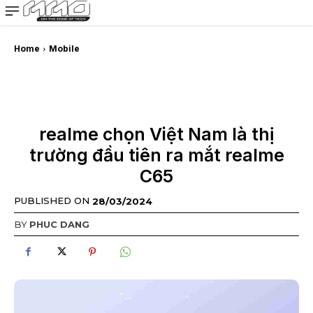
MMOSITE - Thông tin công nghệ
Bài viết nổi bật
Home
Mobile
realme chọn Việt Nam là thị
trường đầu tiên ra mắt realme
C65
PUBLISHED ON
28/03/2024
BY
PHUC DANG