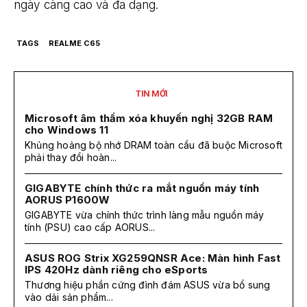
ngày càng cao và đa dạng.
TAGS
REALME C65
TIN MỚI
Microsoft âm thầm xóa khuyến nghị 32GB RAM
cho Windows 11
Khủng hoảng bộ nhớ DRAM toàn cầu đã buộc Microsoft
phải thay đổi hoàn...
GIGABYTE chính thức ra mắt nguồn máy tính
AORUS P1600W
GIGABYTE vừa chính thức trình làng mẫu nguồn máy
tính (PSU) cao cấp AORUS...
ASUS ROG Strix XG259QNSR Ace: Màn hình Fast
IPS 420Hz dành riêng cho eSports
Thương hiệu phần cứng đình đám ASUS vừa bổ sung
vào dải sản phẩm...