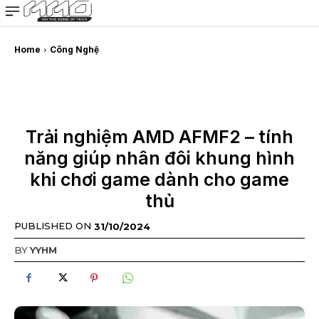
MMOSITE - Thông tin công nghệ
Bài viết nổi bật
Home
Công Nghệ
Trải nghiệm AMD AFMF2 – tính
năng giúp nhân đôi khung hình
khi chơi game dành cho game
thủ
PUBLISHED ON
31/10/2024
BY
YYHM