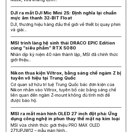
DJI ra mắt DJI Mic Mini 2S: Định nghĩa lại chuẩn
mực âm thanh 32-BIT Float
DJI, thương hiệu hàng đầu thế giới về thiết bị quay phim
và giải...
MSI trình làng hệ sinh thái DRACO EPIC Edition
cùng “siêu phẩm” RTX 5080
Nhân dịp kỷ niệm 40 năm thành lập, MSI đã chính thức
giới thiệu...
Nikon thua kiện Viltrox, bằng sáng chế ngàm Z bị
tuyên vô hiệu tại Trung Quốc
Cơ quan sở hữu trí tuệ Trung Quốc bác đơn kiện của
Nikon nhắm vào Viltrox, tuyên bố các bằng sáng chế
liên quan đến ngàm Z-mount không đủ tính mới để
được bảo hộ.
MSI ra mắt màn hình OLED 27 inch đột phá: Ứng
dụng công nghệ in phun thay thế mặt nạ kim loại
MSI vừa chính thức giới thiệu PRO MAX OLED
271UPJW12 – mẫu màn hình...