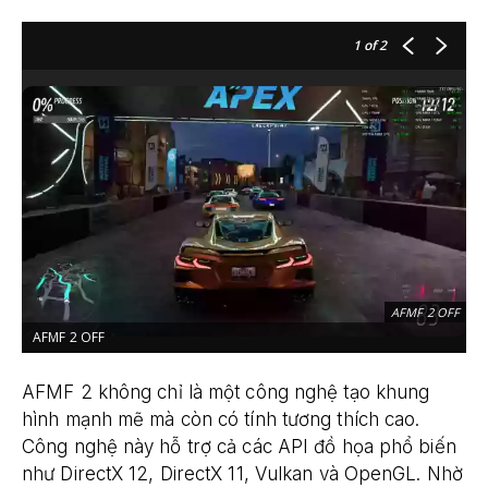
1
of 2
AFMF 2 OFF
AFMF 2 OFF
A
AFMF 2 không chỉ là một công nghệ tạo khung
hình mạnh mẽ mà còn có tính tương thích cao.
Công nghệ này hỗ trợ cả các API đồ họa phổ biến
như DirectX 12, DirectX 11, Vulkan và OpenGL. Nhờ