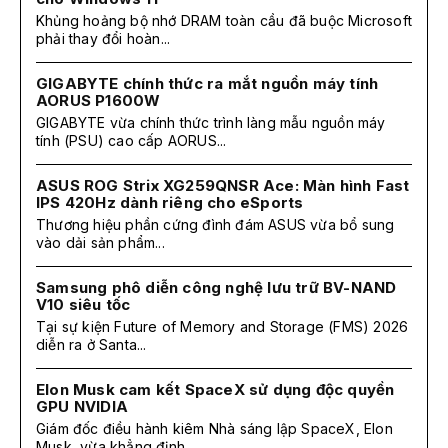
Khủng hoảng bộ nhớ DRAM toàn cầu đã buộc Microsoft
phải thay đổi hoàn...
GIGABYTE chính thức ra mắt nguồn máy tính
AORUS P1600W
GIGABYTE vừa chính thức trình làng mẫu nguồn máy
tính (PSU) cao cấp AORUS...
ASUS ROG Strix XG259QNSR Ace: Màn hình Fast
IPS 420Hz dành riêng cho eSports
Thương hiệu phần cứng đình đám ASUS vừa bổ sung
vào dải sản phẩm...
Samsung phô diễn công nghệ lưu trữ BV-NAND
V10 siêu tốc
Tại sự kiện Future of Memory and Storage (FMS) 2026
diễn ra ở Santa...
Elon Musk cam kết SpaceX sử dụng độc quyền
GPU NVIDIA
Giám đốc điều hành kiêm Nhà sáng lập SpaceX, Elon
Musk, vừa khẳng định...