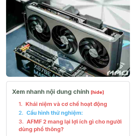
Xem nhanh nội dung chính
[hide]
Khái niệm và cơ chế hoạt động
Cấu hình thử nghiệm:
AFMF 2 mang lại lợi ích gì cho người
dùng phổ thông?