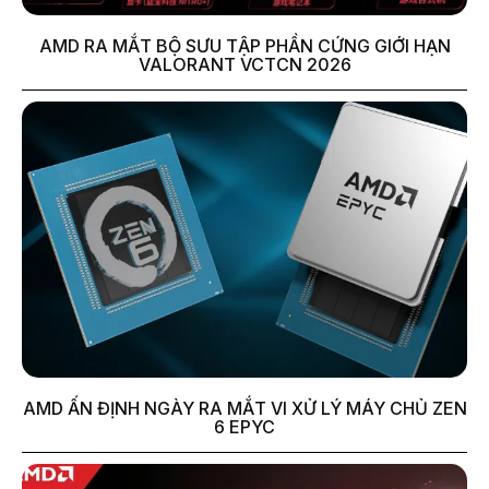
AMD RA MẮT BỘ SƯU TẬP PHẦN CỨNG GIỚI HẠN
VALORANT VCTCN 2026
AMD ẤN ĐỊNH NGÀY RA MẮT VI XỬ LÝ MÁY CHỦ ZEN
6 EPYC