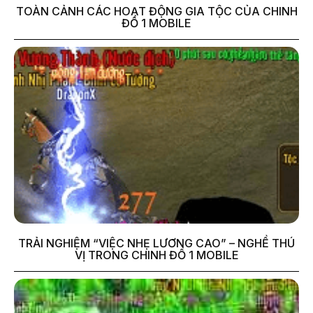
TOÀN CẢNH CÁC HOẠT ĐỘNG GIA TỘC CỦA CHINH
ĐỒ 1 MOBILE
TRẢI NGHIỆM “VIỆC NHẸ LƯƠNG CAO” – NGHỀ THÚ
VỊ TRONG CHINH ĐỒ 1 MOBILE