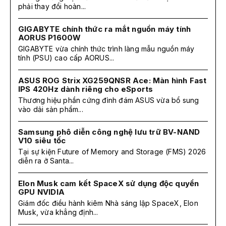
phải thay đổi hoàn...
GIGABYTE chính thức ra mắt nguồn máy tính
AORUS P1600W
GIGABYTE vừa chính thức trình làng mẫu nguồn máy
tính (PSU) cao cấp AORUS...
ASUS ROG Strix XG259QNSR Ace: Màn hình Fast
IPS 420Hz dành riêng cho eSports
Thương hiệu phần cứng đình đám ASUS vừa bổ sung
vào dải sản phẩm...
Samsung phô diễn công nghệ lưu trữ BV-NAND
V10 siêu tốc
Tại sự kiện Future of Memory and Storage (FMS) 2026
diễn ra ở Santa...
Elon Musk cam kết SpaceX sử dụng độc quyền
GPU NVIDIA
Giám đốc điều hành kiêm Nhà sáng lập SpaceX, Elon
Musk, vừa khẳng định...