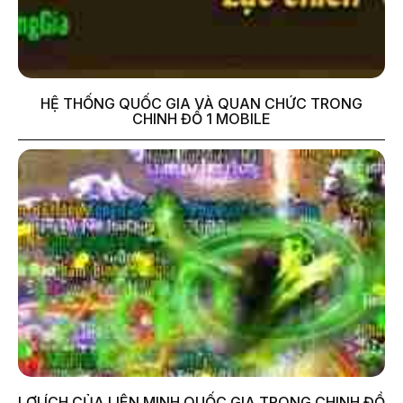
HỆ THỐNG QUỐC GIA VÀ QUAN CHỨC TRONG
CHINH ĐỒ 1 MOBILE
LỢI ÍCH CỦA LIÊN MINH QUỐC GIA TRONG CHINH ĐỒ