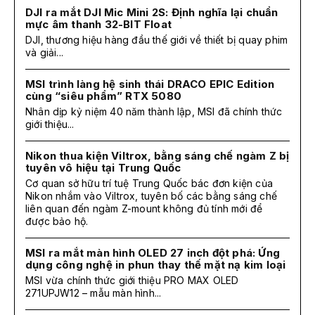
DJI ra mắt DJI Mic Mini 2S: Định nghĩa lại chuẩn
mực âm thanh 32-BIT Float
DJI, thương hiệu hàng đầu thế giới về thiết bị quay phim
và giải...
MSI trình làng hệ sinh thái DRACO EPIC Edition
cùng “siêu phẩm” RTX 5080
Nhân dịp kỷ niệm 40 năm thành lập, MSI đã chính thức
giới thiệu...
Nikon thua kiện Viltrox, bằng sáng chế ngàm Z bị
tuyên vô hiệu tại Trung Quốc
Cơ quan sở hữu trí tuệ Trung Quốc bác đơn kiện của
Nikon nhắm vào Viltrox, tuyên bố các bằng sáng chế
liên quan đến ngàm Z-mount không đủ tính mới để
được bảo hộ.
MSI ra mắt màn hình OLED 27 inch đột phá: Ứng
dụng công nghệ in phun thay thế mặt nạ kim loại
MSI vừa chính thức giới thiệu PRO MAX OLED
271UPJW12 – mẫu màn hình...