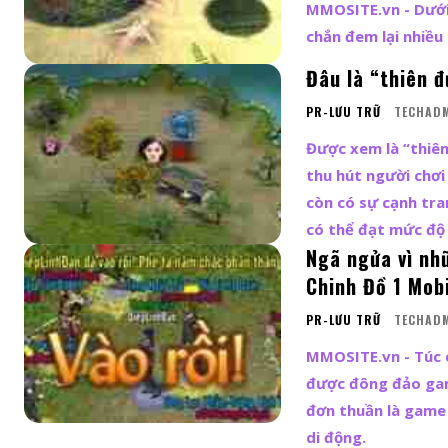
MMOSITE.vn - Dưới
chắn đem lại nhiều
Đâu là “thiên 
PR-LƯU TRỮ
TECHAD
Được xem là “thiên
thu hút người chơi
còn có sự cạnh tra
có thể đạt mức độ 
Ngã ngửa vì nh
Chinh Đồ 1 Mob
PR-LƯU TRỮ
TECHAD
MMOSITE.vn - Túc 
được đông đảo gam
đơn thuần là game m
di động.