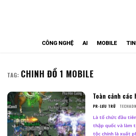
MMOSITE - Thông tin công nghệ
Bài viết nổi bật
CÔNG NGHỆ
AI
MOBILE
TI
CHINH ĐỒ 1 MOBILE
TAG:
Toàn cảnh các 
PR-LƯU TRỮ
TECHAD
Là tổ chức đầu tiê
thập quốc và làm t
tộc chính là xuất 