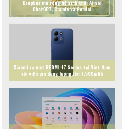
Dropbox mở rộng hệ sinh thái AI với
ChatGPT, Claude và Gemini
Xiaomi ra mắt REDMI 17 Series tại Việt Nam
với viên pin dung lượng lớn 7.500mAh