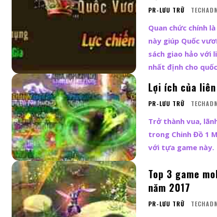
PR-LƯU TRỮ
TECHAD
Quan chức chính là
này giúp Quốc vươ
sách giao hảo với 
nhất định cho quốc
Lợi ích của liê
PR-LƯU TRỮ
TECHAD
Trở thành vua, lãn
trong Chinh Đồ 1 M
với tựa game này.
Top 3 game mob
năm 2017
PR-LƯU TRỮ
TECHAD