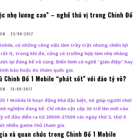
ệc nhẹ lương cao” – nghề thú vị trong Chinh Đồ
MIN
-
23/08/2017
obile, có những công việc làm trầy trật nhưng chiến lợi
rất ít, trong khi đó, cũng có trường hợp làm nhẹ nhàng
ược lại đáng kể vô cùng. Điển hình có nghề “gián điệp” hay
tình báo hoặc do thám quốc gia.
 Chinh Đồ 1 Mobile “phát sốt” với đảo tỷ võ?
MIN
-
15/08/2017
Đồ 1 Mobile là hoạt động khá đặc biệt, nó giúp người chơi
nh nghiệm đáng kể. Chỉ nhân vật cấp 30 trở lên mới vào
ỷ võ đảo diễn ra từ 20h00-21h00 các ngày thứ 2, thứ 6
út nhiều game thủ tham gia.
gia và quan chức trong Chinh Đồ 1 Mobile