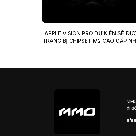
APPLE VISION PRO DỰ KIẾN SẼ ĐƯ
TRANG BỊ CHIPSET M2 CAO CẤP N
MMOS
di đ
LIÊN