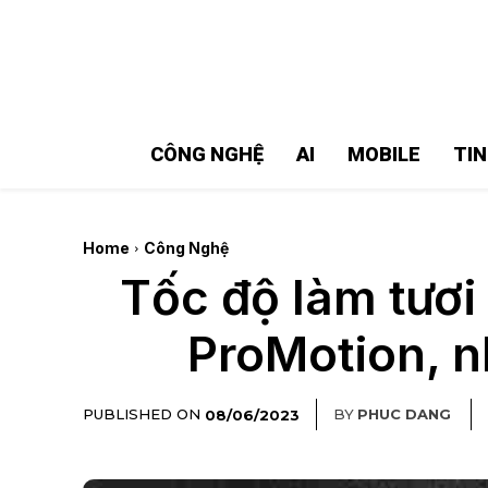
MMOSITE - Thông tin công nghệ
Bài viết nổi bật
CÔNG NGHỆ
AI
MOBILE
TI
Home
Công Nghệ
Tốc độ làm tươi
ProMotion, n
PUBLISHED ON
BY
PHUC DANG
08/06/2023