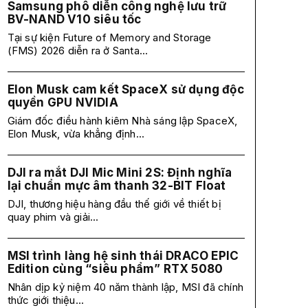
Samsung phô diễn công nghệ lưu trữ
BV-NAND V10 siêu tốc
Tại sự kiện Future of Memory and Storage
(FMS) 2026 diễn ra ở Santa...
Elon Musk cam kết SpaceX sử dụng độc
quyền GPU NVIDIA
Giám đốc điều hành kiêm Nhà sáng lập SpaceX,
Elon Musk, vừa khẳng định...
DJI ra mắt DJI Mic Mini 2S: Định nghĩa
lại chuẩn mực âm thanh 32-BIT Float
DJI, thương hiệu hàng đầu thế giới về thiết bị
quay phim và giải...
MSI trình làng hệ sinh thái DRACO EPIC
Edition cùng “siêu phẩm” RTX 5080
Nhân dịp kỷ niệm 40 năm thành lập, MSI đã chính
thức giới thiệu...