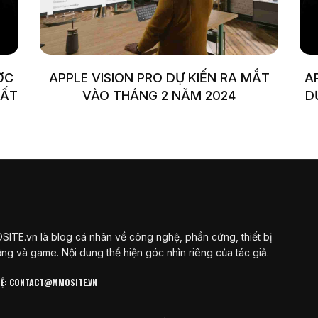
ỢC
APPLE VISION PRO DỰ KIẾN RA MẮT
A
HẤT
VÀO THÁNG 2 NĂM 2024
D
ITE.vn là blog cá nhân về công nghệ, phần cứng, thiết bị
ộng và game. Nội dung thể hiện góc nhìn riêng của tác giả.
 HỆ: CONTACT@MMOSITE.VN