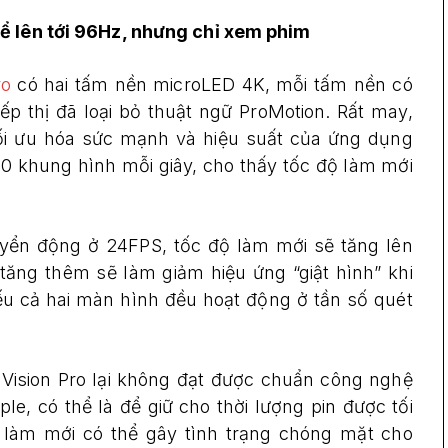
hể lên tới 96Hz, nhưng chỉ xem phim
ro
có hai tấm nền microLED 4K, mỗi tấm nền có
tiếp thị đã loại bỏ thuật ngữ ProMotion. Rất may,
ối ưu hóa sức mạnh và hiệu suất của ứng dụng
 90 khung hình mỗi giây, cho thấy tốc độ làm mới
yển động ở 24FPS, tốc độ làm mới sẽ tăng lên
ăng thêm sẽ làm giảm hiệu ứng “giật hình” khi
u cả hai màn hình đều hoạt động ở tần số quét
 Vision Pro lại không đạt được chuẩn công nghệ
, có thể là để giữ cho thời lượng pin được tối
ộ làm mới có thể gây tình trạng chóng mặt cho