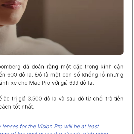
oomberg đã đoán rằng một cặp tròng kính cận
đến 600 đô la. Đó là một con số khổng lồ nhưng
ánh xe cho Mac Pro với giá 699 đô la.
 ảo trị giá 3.500 đô la và sau đó từ chối trả tiền
cách tốt nhất.
lenses for the Vision Pro will be at least
part of the cost given the already high price