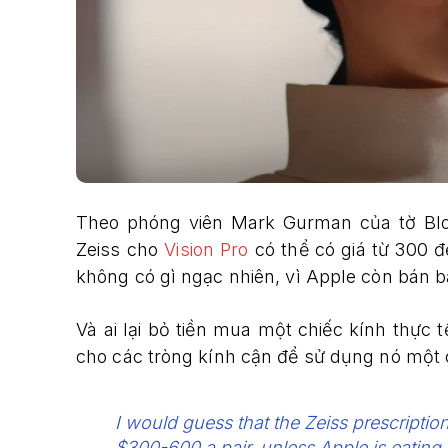
Theo phóng viên Mark Gurman của tờ Bl
Zeiss cho
Vision Pro
có thể có giá từ 300 
không có gì ngạc nhiên, vì Apple còn bán b
Và ai lại bỏ tiền mua một chiếc kính thực tế
cho các tròng kính cận để sử dụng nó một 
I would guess that the Zeiss prescription 
$300-600 a pair, unless Apple is eating 