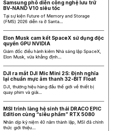
Samsung phô diễn công nghệ lưu trữ
BV-NAND V10 siêu tốc
Tại sự kiện Future of Memory and Storage
(FMS) 2026 diễn ra ở Santa...
Elon Musk cam kết SpaceX sử dụng độc
quyền GPU NVIDIA
Giám đốc điều hành kiêm Nhà sáng lập SpaceX,
Elon Musk, vừa khẳng định...
DJI ra mắt DJI Mic Mini 2S: Định nghĩa
lại chuẩn mực âm thanh 32-BIT Float
DJI, thương hiệu hàng đầu thế giới về thiết bị
quay phim và giải...
MSI trình làng hệ sinh thái DRACO EPIC
Edition cùng “siêu phẩm” RTX 5080
Nhân dịp kỷ niệm 40 năm thành lập, MSI đã chính
thức giới thiệu...