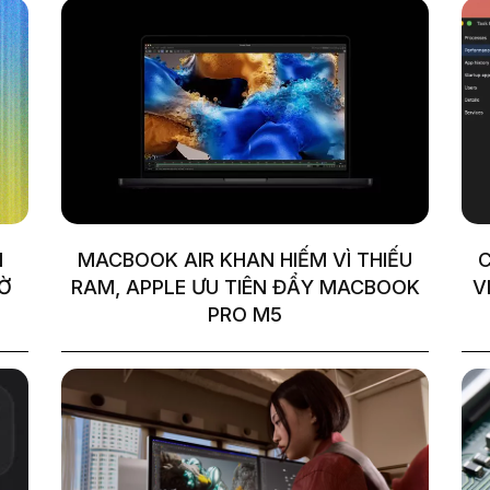
I
MACBOOK AIR KHAN HIẾM VÌ THIẾU
C
HỜ
RAM, APPLE ƯU TIÊN ĐẨY MACBOOK
V
PRO M5