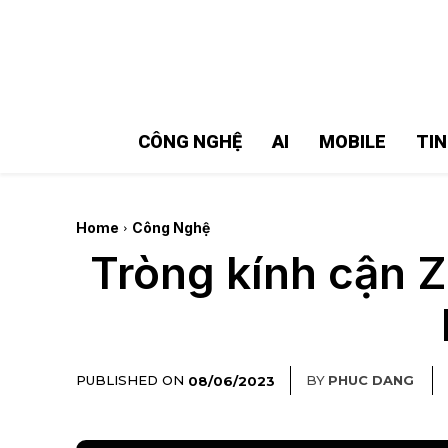
MMOSITE - Thông tin công nghệ
Bài viết nổi bật
CÔNG NGHỆ
AI
MOBILE
TI
Home
Công Nghệ
Tròng kính cận Z
PUBLISHED ON
BY
PHUC DANG
08/06/2023