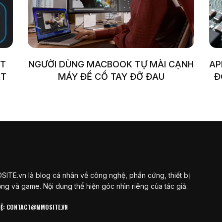
ỆT
NGƯỜI DÙNG MACBOOK TỰ MÀI CẠNH
AP
ẤT
MÁY ĐỂ CỔ TAY ĐỠ ĐAU
Đ
ITE.vn là blog cá nhân về công nghệ, phần cứng, thiết bị
ộng và game. Nội dung thể hiện góc nhìn riêng của tác giả.
 HỆ: CONTACT@MMOSITE.VN