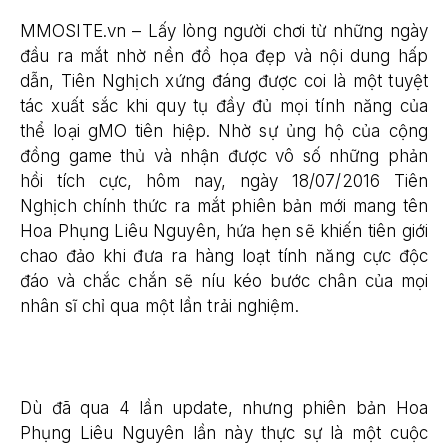
MMOSITE.vn – Lấy lòng người chơi từ những ngày
đầu ra mắt nhờ nền đồ họa đẹp và nội dung hấp
dẫn, Tiên Nghịch xứng đáng được coi là một tuyệt
tác xuất sắc khi quy tụ đầy đủ mọi tính năng của
thể loại gMO tiên hiệp. Nhờ sự ủng hộ của cộng
đồng game thủ và nhận được vô số những phản
hồi tích cực, hôm nay, ngày 18/07/2016 Tiên
Nghịch chính thức ra mắt phiên bản mới mang tên
Hoa Phụng Liêu Nguyên, hứa hẹn sẽ khiến tiên giới
chao đảo khi đưa ra hàng loạt tính năng cực độc
đáo và chắc chắn sẽ níu kéo bước chân của mọi
nhân sĩ chỉ qua một lần trải nghiệm.
Dù đã qua 4 lần update, nhưng phiên bản Hoa
Phụng Liêu Nguyên lần này thực sự là một cuộc