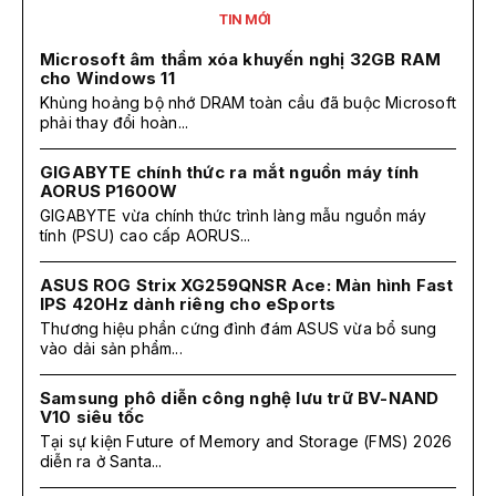
TIN MỚI
Microsoft âm thầm xóa khuyến nghị 32GB RAM
cho Windows 11
Khủng hoảng bộ nhớ DRAM toàn cầu đã buộc Microsoft
phải thay đổi hoàn...
GIGABYTE chính thức ra mắt nguồn máy tính
AORUS P1600W
GIGABYTE vừa chính thức trình làng mẫu nguồn máy
tính (PSU) cao cấp AORUS...
ASUS ROG Strix XG259QNSR Ace: Màn hình Fast
IPS 420Hz dành riêng cho eSports
Thương hiệu phần cứng đình đám ASUS vừa bổ sung
vào dải sản phẩm...
Samsung phô diễn công nghệ lưu trữ BV-NAND
V10 siêu tốc
Tại sự kiện Future of Memory and Storage (FMS) 2026
diễn ra ở Santa...