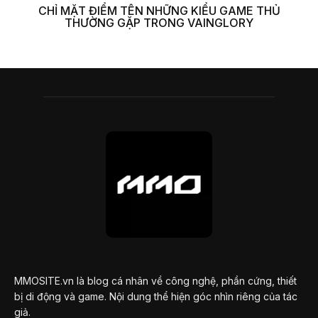
CHỈ MẶT ĐIỂM TÊN NHỮNG KIỂU GAME THỦ
THƯỜNG GẶP TRONG VAINGLORY
MMOSITE.vn là blog cá nhân về công nghệ, phần cứng, thiết
bị di động và game. Nội dung thể hiện góc nhìn riêng của tác
giả.