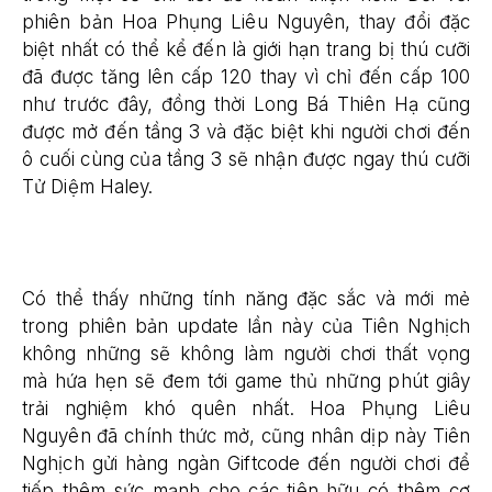
phiên bản Hoa Phụng Liêu Nguyên, thay đổi đặc
biệt nhất có thể kể đến là giới hạn trang bị thú cưỡi
đã được tăng lên cấp 120 thay vì chỉ đến cấp 100
như trước đây, đồng thời Long Bá Thiên Hạ cũng
được mở đến tầng 3 và đặc biệt khi người chơi đến
ô cuối cùng của tầng 3 sẽ nhận được ngay thú cưỡi
Tử Diệm Haley.
Có thể thấy những tính năng đặc sắc và mới mẻ
trong phiên bản update lần này của Tiên Nghịch
không những sẽ không làm người chơi thất vọng
mà hứa hẹn sẽ đem tới game thủ những phút giây
trải nghiệm khó quên nhất. Hoa Phụng Liêu
Nguyên đã chính thức mở, cũng nhân dịp này Tiên
Nghịch gửi hàng ngàn Giftcode đến người chơi để
tiếp thêm sức mạnh cho các tiên hữu có thêm cơ