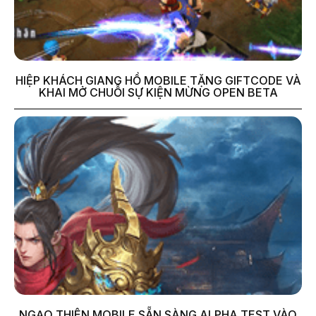
HIỆP KHÁCH GIANG HỒ MOBILE TẶNG GIFTCODE VÀ
KHAI MỞ CHUỖI SỰ KIỆN MỪNG OPEN BETA
NGẠO THIÊN MOBILE SẴN SÀNG ALPHA TEST VÀO