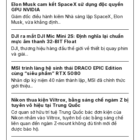
Elon Musk cam kết SpaceX sử dụng độc quyền
GPU NVIDIA
Giám đốc điều hành kiêm Nhà sáng lập SpaceX, Elon
Musk, vừa khẳng định...
DJI ra mắt DJI Mic Mini 2S: Định nghĩa lại chuẩn
mực âm thanh 32-BIT Float
DJI, thương hiệu hàng đầu thế giới về thiết bị quay phim
và giải...
MSI trình làng hệ sinh thái DRACO EPIC Edition
cùng “siêu phẩm” RTX 5080
Nhân dịp kỷ niệm 40 năm thành lập, MSI đã chính thức
giới thiệu...
Nikon thua kiện Viltrox, bằng sáng chế ngàm Z bị
tuyên vô hiệu tại Trung Quốc
Cơ quan sở hữu trí tuệ Trung Quốc bác đơn kiện của
Nikon nhắm vào Viltrox, tuyên bố các bằng sáng chế
liên quan đến ngàm Z-mount không đủ tính mới để
được bảo hộ.