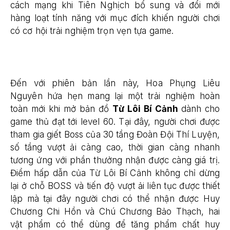
cách mạng khi Tiên Nghịch bổ sung và đổi mới
hàng loạt tính năng với mục đích khiến người chơi
có cơ hội trải nghiệm trọn vẹn tựa game.
Đến với phiên bản lần này, Hoa Phụng Liêu
Nguyên hứa hẹn mang lại một trải nghiệm hoàn
toàn mới khi mở bản đồ
Từ Lôi Bí Cảnh
dành cho
game thủ đạt tới level 60. Tại đây, người chơi được
tham gia giết Boss của 30 tầng Đoàn Đội Thí Luyện,
số tầng vượt ải càng cao, thời gian càng nhanh
tương ứng với phần thưởng nhận được càng giá trị.
Điểm hấp dẫn của Từ Lôi Bí Cảnh không chỉ dừng
lại ở chỗ BOSS và tiến độ vượt ải liên tục được thiết
lập mà tại đây người chơi có thể nhận được Huy
Chương Chi Hồn và Chú Chương Bảo Thạch, hai
vật phẩm có thể dùng để tăng phẩm chất huy