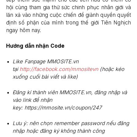
hội cùng tham gia thử sức chinh phục nhân giới và
lăn xả vào những cuộc chiến để giành quyền quyết
định số phận của mình trong thế giới Tiên Nghịch
ngay hôm nay.
Hướng dẫn nhận Code
Like Fanpage MMOSITE.vn
tại
http://facebook.com/mmositevn
(hoặc kéo
xuống cuối bài viết và like)
Đăng kí thành viên MMOSITE.vn, đăng nhập và
vào link để nhận
key:
https://mmosite.vn/coupon/247
Lưu ý: nên chọn remember password nếu đăng
nhập hoặc đăng ký không thành công