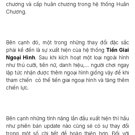
chương và cấp huân chương trong hệ thống Huân
Chương.
Bên cạnh đó, một trong những thay đổi đặc sắc
phải kể đển là sự xuất hiện của hệ thống
Tiến Giai
Ngoại Hình
. Sau khi kích hoạt một loại ngoài hình
như thú cưỡi, tiên nữ, danh hiệu,… người chơi ngay
lập tức nhận được thêm ngoại hình giống vậy để khi
tham chiến có thể tiến giai ngoại hình và tăng thêm
chiến lực.
Bên cạnh những tính năng lần đầu xuất hiện thì hầu
như phiên bản update nào cũng sẽ có sự thay đổi
trong một số chi tiết để hoàn thiện hơn. Đối với