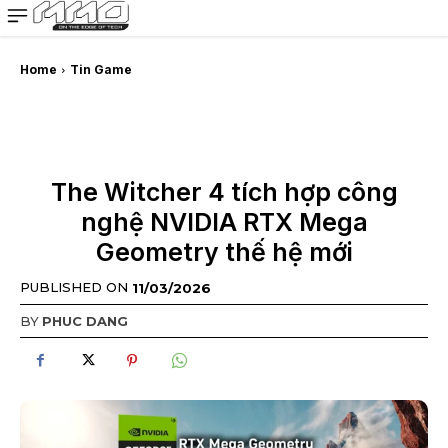
MMOSITE - Thông tin công nghệ
Bài viết nổi bật
Home
Tin Game
The Witcher 4 tích hợp công
nghệ NVIDIA RTX Mega
Geometry thế hệ mới
PUBLISHED ON
11/03/2026
BY
PHUC DANG