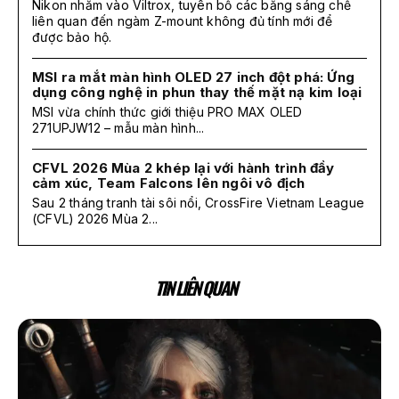
Nikon nhắm vào Viltrox, tuyên bố các bằng sáng chế
liên quan đến ngàm Z-mount không đủ tính mới để
được bảo hộ.
MSI ra mắt màn hình OLED 27 inch đột phá: Ứng
dụng công nghệ in phun thay thế mặt nạ kim loại
MSI vừa chính thức giới thiệu PRO MAX OLED
271UPJW12 – mẫu màn hình...
CFVL 2026 Mùa 2 khép lại với hành trình đầy
cảm xúc, Team Falcons lên ngôi vô địch
Sau 2 tháng tranh tài sôi nổi, CrossFire Vietnam League
(CFVL) 2026 Mùa 2...
TIN LIÊN QUAN