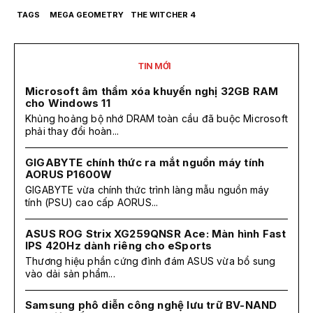
TAGS
MEGA GEOMETRY
THE WITCHER 4
TIN MỚI
Microsoft âm thầm xóa khuyến nghị 32GB RAM
cho Windows 11
Khủng hoảng bộ nhớ DRAM toàn cầu đã buộc Microsoft
phải thay đổi hoàn...
GIGABYTE chính thức ra mắt nguồn máy tính
AORUS P1600W
GIGABYTE vừa chính thức trình làng mẫu nguồn máy
tính (PSU) cao cấp AORUS...
ASUS ROG Strix XG259QNSR Ace: Màn hình Fast
IPS 420Hz dành riêng cho eSports
Thương hiệu phần cứng đình đám ASUS vừa bổ sung
vào dải sản phẩm...
Samsung phô diễn công nghệ lưu trữ BV-NAND