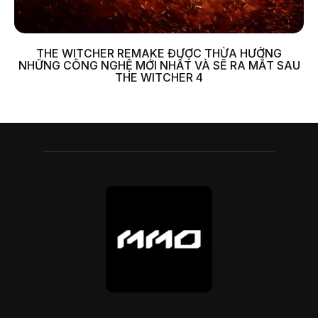
THE WITCHER REMAKE ĐƯỢC THỪA HƯỞNG
NHỮNG CÔNG NGHỆ MỚI NHẤT VÀ SẼ RA MẮT SAU
THE WITCHER 4