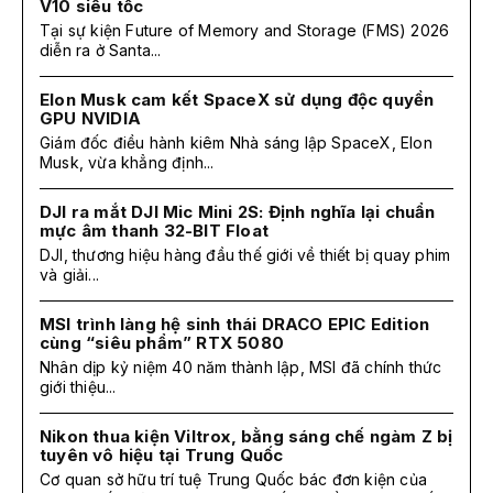
V10 siêu tốc
Tại sự kiện Future of Memory and Storage (FMS) 2026
diễn ra ở Santa...
Elon Musk cam kết SpaceX sử dụng độc quyền
GPU NVIDIA
Giám đốc điều hành kiêm Nhà sáng lập SpaceX, Elon
Musk, vừa khẳng định...
DJI ra mắt DJI Mic Mini 2S: Định nghĩa lại chuẩn
mực âm thanh 32-BIT Float
DJI, thương hiệu hàng đầu thế giới về thiết bị quay phim
và giải...
MSI trình làng hệ sinh thái DRACO EPIC Edition
cùng “siêu phẩm” RTX 5080
Nhân dịp kỷ niệm 40 năm thành lập, MSI đã chính thức
giới thiệu...
Nikon thua kiện Viltrox, bằng sáng chế ngàm Z bị
tuyên vô hiệu tại Trung Quốc
Cơ quan sở hữu trí tuệ Trung Quốc bác đơn kiện của