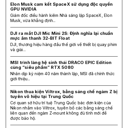
Elon Musk cam kết SpaceX sử dụng độc quyền
GPU NVIDIA
Giám đốc điều hành kiêm Nhà sáng lập SpaceX, Elon
Musk, vừa khẳng định...
DJI ra mắt DJI Mic Mini 2S: Định nghĩa lại chuẩn
mực âm thanh 32-BIT Float
DJI, thương hiệu hàng đầu thế giới về thiết bị quay phim
và giải...
MSI trình làng hệ sinh thái DRACO EPIC Edition
cùng “siêu phẩm” RTX 5080
Nhân dịp kỷ niệm 40 năm thành lập, MSI đã chính thức
giới thiệu...
Nikon thua kiện Viltrox, bằng sáng chế ngàm Z bị
tuyên vô hiệu tại Trung Quốc
Cơ quan sở hữu trí tuệ Trung Quốc bác đơn kiện của
Nikon nhắm vào Viltrox, tuyên bố các bằng sáng chế
liên quan đến ngàm Z-mount không đủ tính mới để
được bảo hộ.