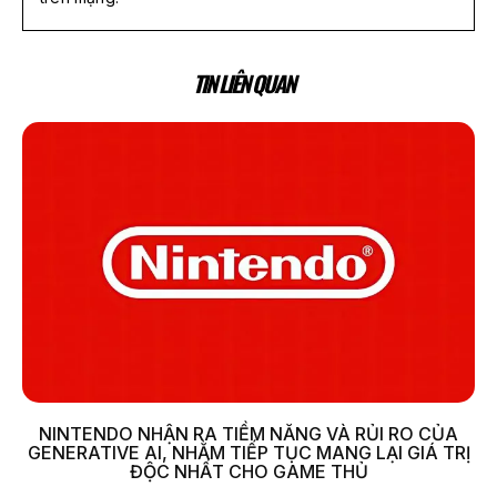
TIN LIÊN QUAN
NINTENDO NHẬN RA TIỀM NĂNG VÀ RỦI RO CỦA
GENERATIVE AI, NHẰM TIẾP TỤC MANG LẠI GIÁ TRỊ
ĐỘC NHẤT CHO GAME THỦ