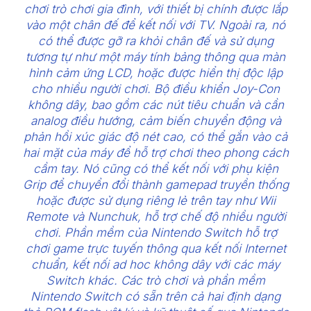
chơi trò chơi gia đình, với thiết bị chính được lắp
vào một chân đế để kết nối với TV. Ngoài ra, nó
có thể được gỡ ra khỏi chân đế và sử dụng
tương tự như một máy tính bảng thông qua màn
hình cảm ứng LCD, hoặc được hiển thị độc lập
cho nhiều người chơi. Bộ điều khiển Joy-Con
không dây, bao gồm các nút tiêu chuẩn và cần
analog điều hướng, cảm biến chuyển động và
phản hồi xúc giác độ nét cao, có thể gắn vào cả
hai mặt của máy để hỗ trợ chơi theo phong cách
cầm tay. Nó cũng có thể kết nối với phụ kiện
Grip để chuyển đổi thành gamepad truyền thống
hoặc được sử dụng riêng lẻ trên tay như Wii
Remote và Nunchuk, hỗ trợ chế độ nhiều người
chơi. Phần mềm của Nintendo Switch hỗ trợ
chơi game trực tuyến thông qua kết nối Internet
chuẩn, kết nối ad hoc không dây với các máy
Switch khác. Các trò chơi và phần mềm
Nintendo Switch có sẵn trên cả hai định dạng