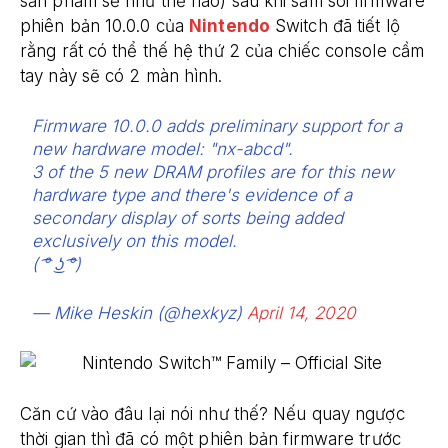
sản phẩm sẽ như thế nào) sau khi săm soi firmware
phiên bản 10.0.0 của
Nintendo
Switch đã tiết lộ
rằng rất có thể thế hệ thứ 2 của chiếc console cầm
tay này sẽ có 2 màn hình.
Firmware 10.0.0 adds preliminary support for a
new hardware model: "nx-abcd".
3 of the 5 new DRAM profiles are for this new
hardware type and there's evidence of a
secondary display of sorts being added
exclusively on this model.
( ͡° ͜ʖ ͡°)
— Mike Heskin (@hexkyz)
April 14, 2020
Căn cứ vào đâu lại nói như thế? Nếu quay ngược
thời gian thì đã có một phiên bản firmware trước