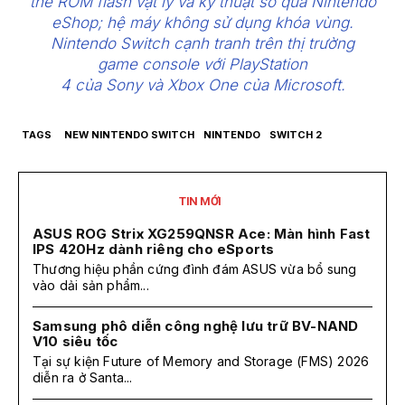
thẻ ROM flash vật lý và kỹ thuật số qua Nintendo
eShop; hệ máy không sử dụng khóa vùng.
Nintendo Switch cạnh tranh trên thị trường
game console với PlayStation
4 của Sony và Xbox One của Microsoft.
TAGS
NEW NINTENDO SWITCH
NINTENDO
SWITCH 2
TIN MỚI
ASUS ROG Strix XG259QNSR Ace: Màn hình Fast
IPS 420Hz dành riêng cho eSports
Thương hiệu phần cứng đình đám ASUS vừa bổ sung
vào dải sản phẩm...
Samsung phô diễn công nghệ lưu trữ BV-NAND
V10 siêu tốc
Tại sự kiện Future of Memory and Storage (FMS) 2026
diễn ra ở Santa...