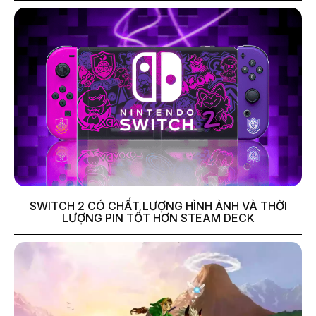
SWITCH 2 CÓ CHẤT LƯỢNG HÌNH ẢNH VÀ THỜI
LƯỢNG PIN TỐT HƠN STEAM DECK