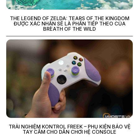
THE LEGEND OF ZELDA: TEARS OF THE KINGDOM
ĐƯỢC XÁC NHẬN SẼ LÀ PHẦN TIẾP THEO CỦA
BREATH OF THE WILD
TRẢI NGHIỆM KONTROL FREEK – PHỤ KIỆN BẢO VỆ
TAY CẦM CHO DÂN CHƠI HỆ CONSOLE