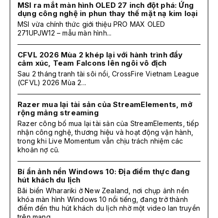
MSI ra mắt màn hình OLED 27 inch đột phá: Ứng
dụng công nghệ in phun thay thế mặt nạ kim loại
MSI vừa chính thức giới thiệu PRO MAX OLED
271UPJW12 – mẫu màn hình...
CFVL 2026 Mùa 2 khép lại với hành trình đầy
cảm xúc, Team Falcons lên ngôi vô địch
Sau 2 tháng tranh tài sôi nổi, CrossFire Vietnam League
(CFVL) 2026 Mùa 2...
Razer mua lại tài sản của StreamElements, mở
rộng mảng streaming
Razer công bố mua lại tài sản của StreamElements, tiếp
nhận công nghệ, thương hiệu và hoạt động vận hành,
trong khi Live Momentum vẫn chịu trách nhiệm các
khoản nợ cũ.
Bí ẩn ảnh nền Windows 10: Địa điểm thực đang
hút khách du lịch
Bãi biển Wharariki ở New Zealand, nơi chụp ảnh nền
khóa màn hình Windows 10 nổi tiếng, đang trở thành
điểm đến thu hút khách du lịch nhờ một video lan truyền
trên mạng.