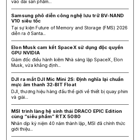
vào dải sản phẩm...
Samsung phô diễn công nghệ lưu trữ BV-NAND
V10 siêu tốc
Tại sự kiện Future of Memory and Storage (FMS) 2026
diễn ra ở Santa...
Elon Musk cam kết SpaceX sử dụng độc quyền
GPU NVIDIA
Giám đốc điều hành kiêm Nhà sáng lập SpaceX, Elon
Musk, vừa khẳng định...
DJI ra mắt DJI Mic Mini 2S: Định nghĩa lại chuẩn
mực âm thanh 32-BIT Float
DJI, thương hiệu hàng đầu thế giới về thiết bị quay phim
và giải...
MSI trình làng hệ sinh thái DRACO EPIC Edition
cùng “siêu phẩm” RTX 5080
Nhân dịp kỷ niệm 40 năm thành lập, MSI đã chính thức
giới thiệu...