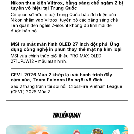
Nikon thua kiện Viltrox, bằng sáng chế ngàm Z bị
tuyên vô hiệu tại Trung Quốc
Cơ quan sở hữu trí tuệ Trung Quốc bác đơn kiện của
Nikon nhắm vào Viltrox, tuyên bố các bằng sáng chế
liên quan đến ngàm Z-mount không đủ tính mới để
được bảo hộ.
MSI ra mắt màn hình OLED 27 inch đột phá: Ứng
dụng công nghệ in phun thay thế mặt nạ kim loại
MSI vừa chính thức giới thiệu PRO MAX OLED
271UPJW12 – mẫu màn hình...
CFVL 2026 Mùa 2 khép lại với hành trình đầy
cảm xúc, Team Falcons lên ngôi vô địch
Sau 2 tháng tranh tài sôi nổi, CrossFire Vietnam League
(CFVL) 2026 Mùa 2...
TIN LIÊN QUAN