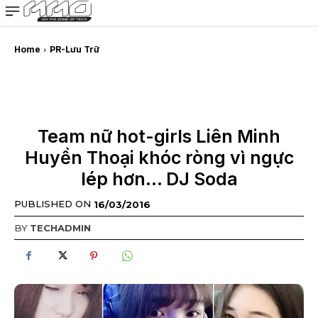
MMOSITE - Thông tin công nghệ
Bài viết nổi bật
Home
PR-Lưu Trữ
Team nữ hot-girls Liên Minh
Huyền Thoại khóc ròng vì ngực
lép hơn… DJ Soda
PUBLISHED ON
16/03/2016
BY
TECHADMIN