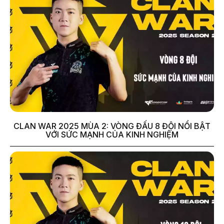
CLAN WAR 2025 MÙA 2: VÒNG ĐẤU 8 ĐỘI NỔI BẬT
VỚI SỨC MẠNH CỦA KINH NGHIỆM