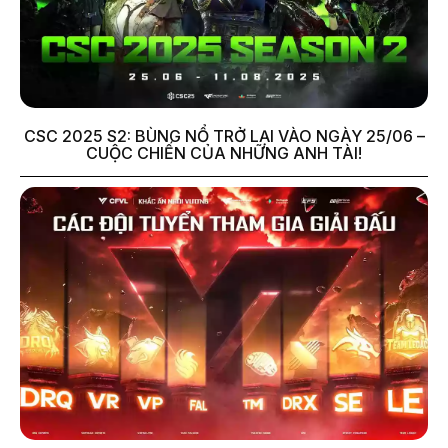
CSC 2025 S2: BÙNG NỔ TRỞ LẠI VÀO NGÀY 25/06 –
CUỘC CHIẾN CỦA NHỮNG ANH TÀI!