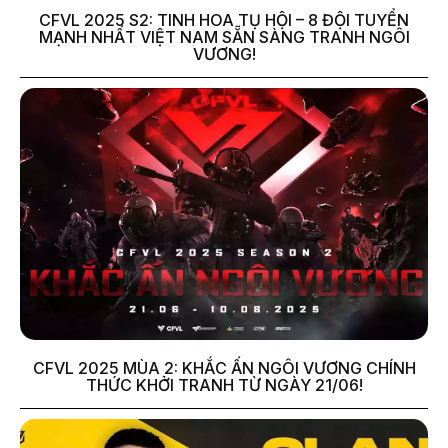
CFVL 2025 S2: TINH HOA TỤ HỘI – 8 ĐỘI TUYỂN
MẠNH NHẤT VIỆT NAM SẴN SÀNG TRANH NGÔI
VƯƠNG!
CFVL 2025 MÙA 2: KHẮC ẤN NGÔI VƯƠNG CHÍNH
THỨC KHỞI TRANH TỪ NGÀY 21/06!