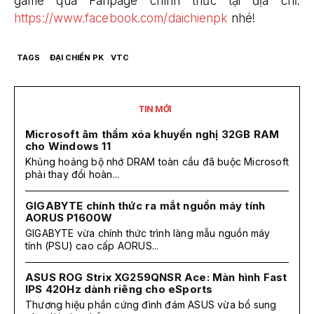
game qua Fanpage chính thức tại địa chỉ:
https://www.facebook.com/daichienpk
nhé!
TAGS
ĐẠI CHIẾN PK
VTC
TIN MỚI
Microsoft âm thầm xóa khuyến nghị 32GB RAM
cho Windows 11
Khủng hoảng bộ nhớ DRAM toàn cầu đã buộc Microsoft
phải thay đổi hoàn...
GIGABYTE chính thức ra mắt nguồn máy tính
AORUS P1600W
GIGABYTE vừa chính thức trình làng mẫu nguồn máy
tính (PSU) cao cấp AORUS...
ASUS ROG Strix XG259QNSR Ace: Màn hình Fast
IPS 420Hz dành riêng cho eSports
Thương hiệu phần cứng đình đám ASUS vừa bổ sung