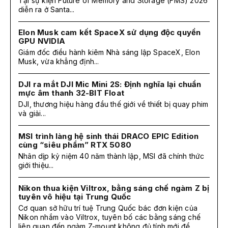
Tại sự kiện Future of Memory and Storage (FMS) 2026
diễn ra ở Santa...
Elon Musk cam kết SpaceX sử dụng độc quyền
GPU NVIDIA
Giám đốc điều hành kiêm Nhà sáng lập SpaceX, Elon
Musk, vừa khẳng định...
DJI ra mắt DJI Mic Mini 2S: Định nghĩa lại chuẩn
mực âm thanh 32-BIT Float
DJI, thương hiệu hàng đầu thế giới về thiết bị quay phim
và giải...
MSI trình làng hệ sinh thái DRACO EPIC Edition
cùng “siêu phẩm” RTX 5080
Nhân dịp kỷ niệm 40 năm thành lập, MSI đã chính thức
giới thiệu...
Nikon thua kiện Viltrox, bằng sáng chế ngàm Z bị
tuyên vô hiệu tại Trung Quốc
Cơ quan sở hữu trí tuệ Trung Quốc bác đơn kiện của
Nikon nhắm vào Viltrox, tuyên bố các bằng sáng chế
liên quan đến ngàm Z-mount không đủ tính mới để