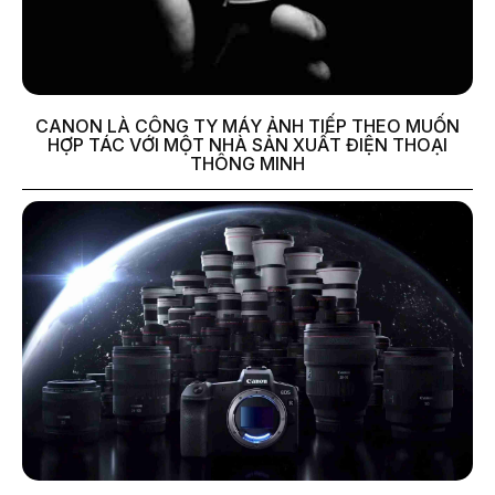
CANON LÀ CÔNG TY MÁY ẢNH TIẾP THEO MUỐN
HỢP TÁC VỚI MỘT NHÀ SẢN XUẤT ĐIỆN THOẠI
THÔNG MINH