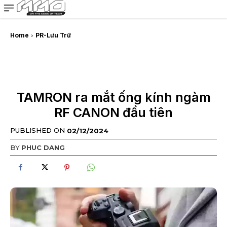
MMOSITE - Thông tin công nghệ
Bài viết nổi bật
Home
PR-Lưu Trữ
TAMRON ra mắt ống kính ngàm
RF CANON đầu tiên
PUBLISHED ON
02/12/2024
BY
PHUC DANG