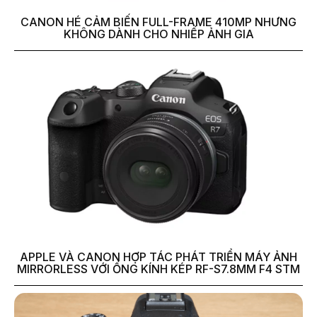
CANON HÉ CẢM BIẾN FULL-FRAME 410MP NHƯNG
KHÔNG DÀNH CHO NHIẾP ẢNH GIA
APPLE VÀ CANON HỢP TÁC PHÁT TRIỂN MÁY ẢNH
MIRRORLESS VỚI ỐNG KÍNH KÉP RF-S7.8MM F4 STM