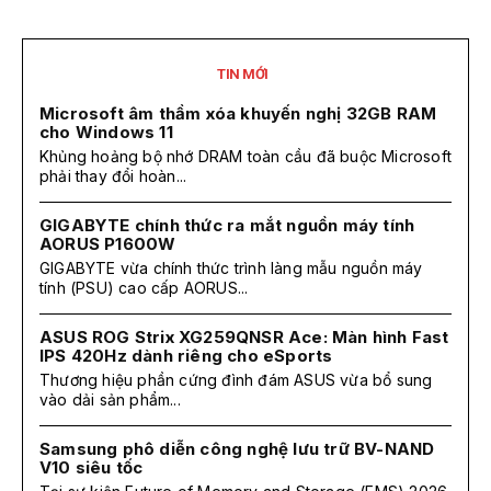
TIN MỚI
Microsoft âm thầm xóa khuyến nghị 32GB RAM
cho Windows 11
Khủng hoảng bộ nhớ DRAM toàn cầu đã buộc Microsoft
phải thay đổi hoàn...
GIGABYTE chính thức ra mắt nguồn máy tính
AORUS P1600W
GIGABYTE vừa chính thức trình làng mẫu nguồn máy
tính (PSU) cao cấp AORUS...
ASUS ROG Strix XG259QNSR Ace: Màn hình Fast
IPS 420Hz dành riêng cho eSports
Thương hiệu phần cứng đình đám ASUS vừa bổ sung
vào dải sản phẩm...
Samsung phô diễn công nghệ lưu trữ BV-NAND
V10 siêu tốc