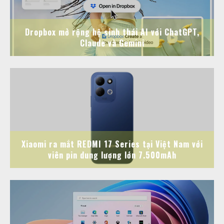
Dropbox mở rộng hệ sinh thái AI với ChatGPT,
Claude và Gemini
Xiaomi ra mắt REDMI 17 Series tại Việt Nam với
viên pin dung lượng lớn 7.500mAh