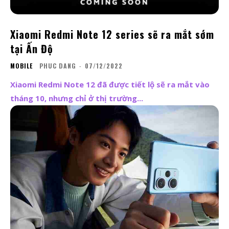
Xiaomi Redmi Note 12 series sẽ ra mắt sớm
tại Ấn Độ
MOBILE
PHUC DANG
-
07/12/2022
Xiaomi Redmi Note 12 đã được tiết lộ sẽ ra mắt vào
tháng 10, nhưng chỉ ở thị trường...