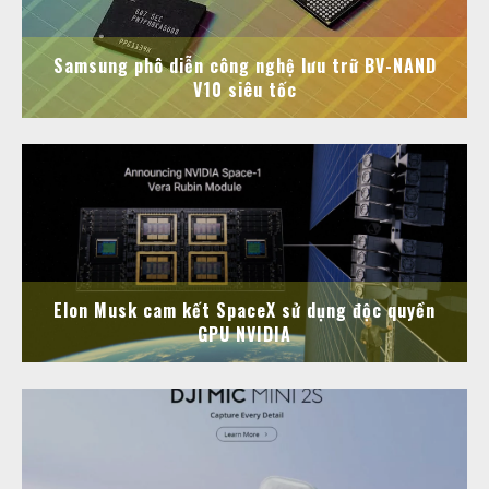
Samsung phô diễn công nghệ lưu trữ BV-NAND
V10 siêu tốc
Elon Musk cam kết SpaceX sử dụng độc quyền
GPU NVIDIA