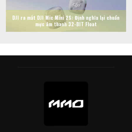
DJI ra mắt DJI Mic Mini 2S: Định nghĩa lại chuẩn
mực âm thanh 32-BIT Float