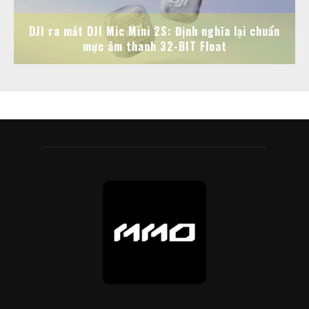
DJI ra mắt DJI Mic Mini 2S: Định nghĩa lại chuẩn
mực âm thanh 32-BIT Float