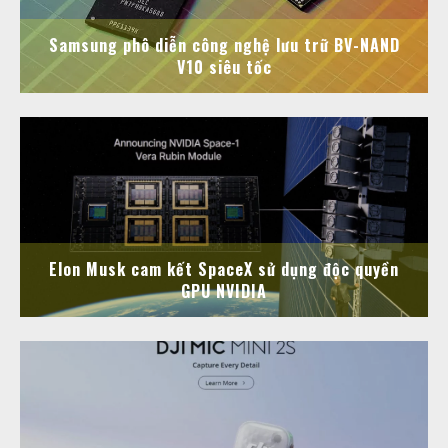
Samsung phô diễn công nghệ lưu trữ BV-NAND
V10 siêu tốc
Elon Musk cam kết SpaceX sử dụng độc quyền
GPU NVIDIA