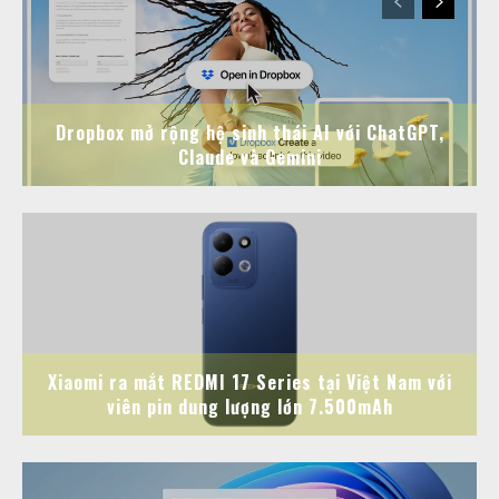
Dropbox mở rộng hệ sinh thái AI với ChatGPT,
Claude và Gemini
Xiaomi ra mắt REDMI 17 Series tại Việt Nam với
viên pin dung lượng lớn 7.500mAh