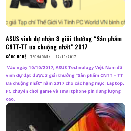
ASUS vinh dự nhận 3 giải thưởng “Sản phẩm
CNTT-TT ưa chuộng nhất” 2017
CÔNG NGHỆ
TECHADMIN
-
12/10/2017
Vào ngày 10/10/2017, ASUS Technology Việt Nam đã
vinh dự đạt được 3 giải thưởng “Sản phẩm CNTT – TT
ưa chuộng nhất” năm 2017 cho các hạng mục: Laptop,
PC chuyên chơi game và smartphone pin dung lượng
cao.