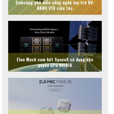
Samsung phô diễn công nghệ lưu trữ BV-
NAND V10 siêu tốc
Elon Musk cam kết SpaceX sử dụng độc
quyền GPU NVIDIA