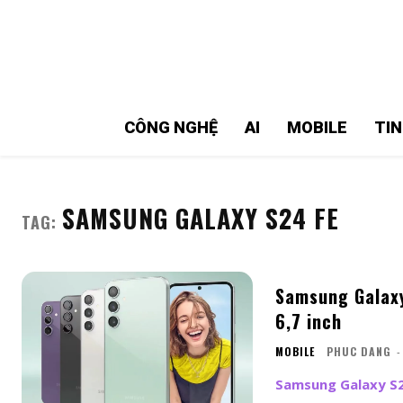
MMOSITE - Thông tin công nghệ
Bài viết nổi bật
CÔNG NGHỆ
AI
MOBILE
TI
SAMSUNG GALAXY S24 FE
TAG:
Samsung Galaxy
6,7 inch
MOBILE
PHUC DANG
-
Samsung Galaxy S24