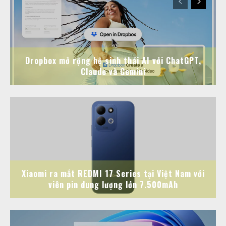
Dropbox mở rộng hệ sinh thái AI với ChatGPT,
Claude và Gemini
Xiaomi ra mắt REDMI 17 Series tại Việt Nam với
viên pin dung lượng lớn 7.500mAh