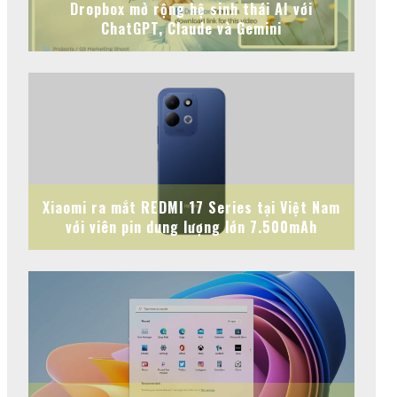
Dropbox mở rộng hệ sinh thái AI với
ChatGPT, Claude và Gemini
Xiaomi ra mắt REDMI 17 Series tại Việt Nam
với viên pin dung lượng lớn 7.500mAh