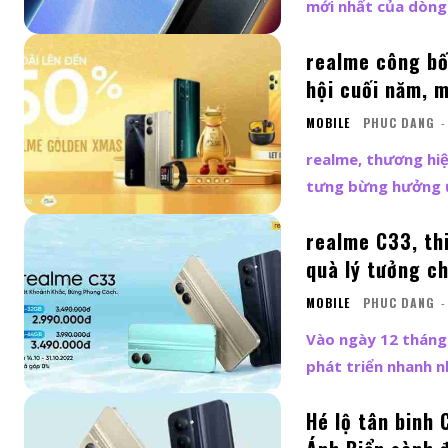
mới nhất của dòng.
realme công bố
hội cuối năm, m
MOBILE
PHUC DANG
-
realme, thương hiệ
tưng bừng hưởng ứ
realme C33, th
quà lý tưởng c
MOBILE
PHUC DANG
-
Vào ngày 12 tháng
phát triển nhanh nh
Hé lộ tân binh 