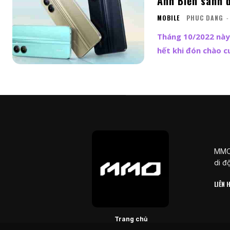
Ánh Biển sành 
MOBILE
PHUC DANG
-
Tháng 10/2022 này
hết khi đón chào cu
MMOS
di đ
LIÊN
Trang chủ