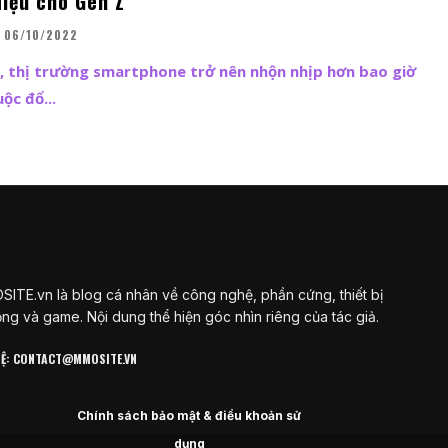
điệu cho Gen Z
06/10/2022
, thị trường smartphone trở nên nhộn nhịp hơn bao giờ
ộc đổ...
ITE.vn là blog cá nhân về công nghệ, phần cứng, thiết bị
ộng và game. Nội dung thể hiện góc nhìn riêng của tác giả.
 HỆ: CONTACT@MMOSITE.VN
Chính sách bảo mật & điều khoản sử
dụng