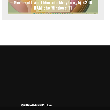
Microsoft âm thầm xóa khuyến nghị 32GB
RAM cho Windows 11
©2014-2026 MMOSITE.vn