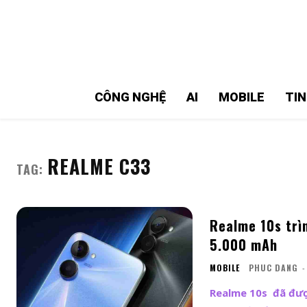
MMOSITE - Thông tin công nghệ
Bài viết nổi bật
CÔNG NGHỆ
AI
MOBILE
TI
REALME C33
TAG:
Realme 10s trì
5.000 mAh
MOBILE
PHUC DANG
-
Realme 10s đã đượ