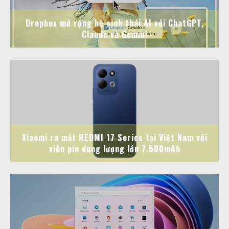
Dropbox mở rộng hệ sinh thái AI với ChatGPT,
Claude và Gemini
Xiaomi ra mắt REDMI 17 Series tại Việt Nam với
viên pin dung lượng lớn 7.500mAh