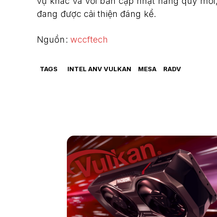
vụ khác và với bản cập nhật hàng quý mới,
đang được cải thiện đáng kể.
Nguồn:
wccftech​
TAGS
INTEL ANV VULKAN
MESA
RADV