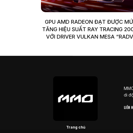
GPU AMD RADEON ĐẠT ĐƯỢC M
TĂNG HIỆU SUẤT RAY TRACING 2
VỚI DRIVER VULKAN MESA “RADV
MMOS
di đ
LIÊN
Trang chủ