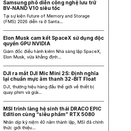
Samsung phô diễn công nghệ lưu trữ
BV-NAND V10 siêu tốc
Tại sự kiện Future of Memory and Storage
(FMS) 2026 diễn ra ở Santa...
Elon Musk cam kết SpaceX sử dụng độc
quyền GPU NVIDIA
Giám đốc điều hành kiêm Nhà sáng lập SpaceX,
Elon Musk, vừa khẳng định...
DJI ra mắt DJI Mic Mini 2S: Định nghĩa
lại chuẩn mực âm thanh 32-BIT Float
DJI, thương hiệu hàng đầu thế giới về thiết bị
quay phim và giải...
MSI trình làng hệ sinh thái DRACO EPIC
Edition cùng “siêu phẩm” RTX 5080
Nhân dịp kỷ niệm 40 năm thành lập, MSI đã chính
thức giới thiệu...