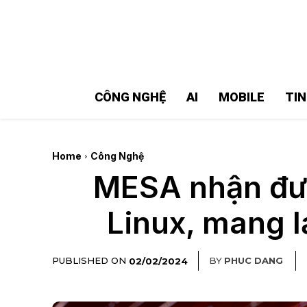
MMOSITE - Thông tin công nghệ
Bài viết nổi bật
CÔNG NGHỆ
AI
MOBILE
TI
Home
Công Nghệ
MESA nhận đượ
Linux, mang l
PUBLISHED ON
BY
PHUC DANG
02/02/2024