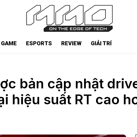
N GAME
ESPORTS
REVIEW
GIẢI TRÍ
c bản cập nhật drive
ại hiệu suất RT cao 