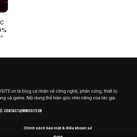
ỨC
00%
”
ITE.vn là blog cá nhân về công nghệ, phần cứng, thiết bị
ộng và game. Nội dung thể hiện góc nhìn riêng của tác giả.
 HỆ: CONTACT@MMOSITE.VN
Chính sách bảo mật & điều khoản sử
dụng