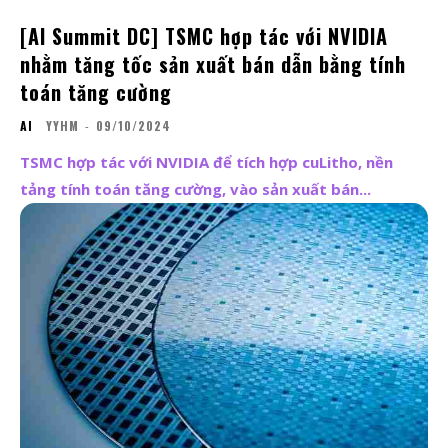
[AI Summit DC] TSMC hợp tác với NVIDIA
nhằm tăng tốc sản xuất bán dẫn bằng tính
toán tăng cường
AI
YYHM
-
09/10/2024
TSMC hợp tác với NVIDIA để tích hợp cuLitho, nền
tảng tính toán tăng cường, vào sản xuất bán...