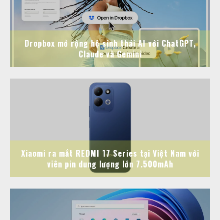
Dropbox mở rộng hệ sinh thái AI với ChatGPT,
Claude và Gemini
Xiaomi ra mắt REDMI 17 Series tại Việt Nam với
viên pin dung lượng lớn 7.500mAh