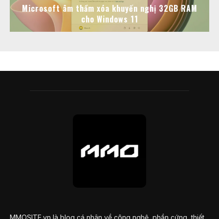
Microsoft âm thầm xóa khuyến nghị 32GB RAM
cho Windows 11
MMOSITE.vn là blog cá nhân về công nghệ, phần cứng, thiết