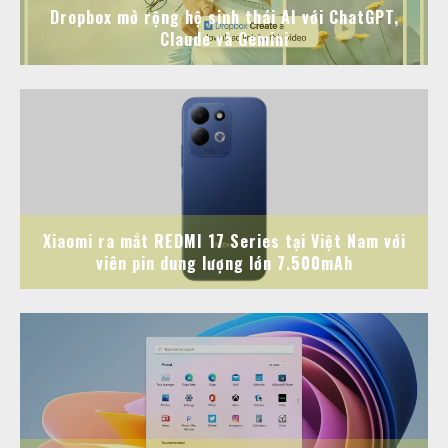
Dropbox mở rộng hệ sinh thái AI với ChatGPT,
Claude và Gemini
Xiaomi ra mắt REDMI 17 Series tại Việt Nam với
viên pin dung lượng lớn 7.500mAh