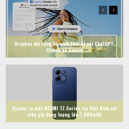
Dropbox mở rộng hệ sinh thái AI với ChatGPT,
Claude và Gemini
Xiaomi ra mắt REDMI 17 Series tại Việt Nam với
viên pin dung lượng lớn 7.500mAh