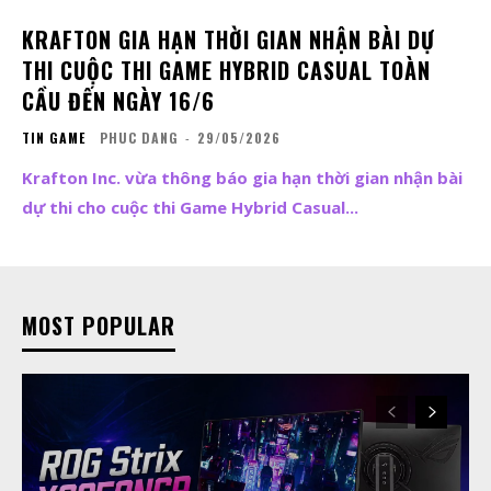
KRAFTON GIA HẠN THỜI GIAN NHẬN BÀI DỰ
THI CUỘC THI GAME HYBRID CASUAL TOÀN
CẦU ĐẾN NGÀY 16/6
TIN GAME
PHUC DANG
-
29/05/2026
Krafton Inc. vừa thông báo gia hạn thời gian nhận bài
dự thi cho cuộc thi Game Hybrid Casual...
MOST POPULAR