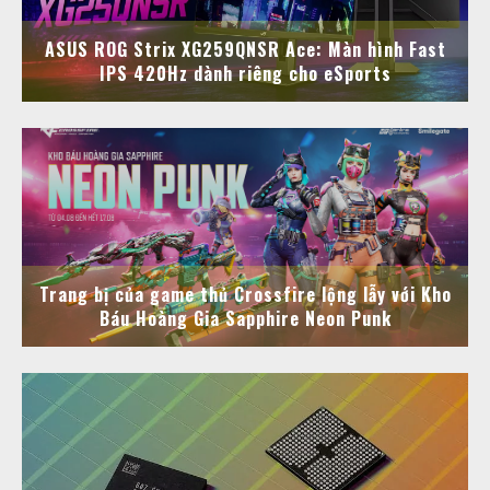
ASUS ROG Strix XG259QNSR Ace: Màn hình Fast
IPS 420Hz dành riêng cho eSports
Trang bị của game thủ Crossfire lộng lẫy với Kho
Báu Hoàng Gia Sapphire Neon Punk