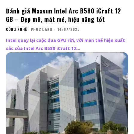
Đánh giá Maxsun Intel Arc B580 iCraft 12
GB – Đẹp mê, mát mẻ, hiệu năng tốt
CÔNG NGHỆ
PHUC DANG
-
14/07/2025
Intel quay lại cuộc đua GPU rời, với màn thể hiện xuất
sắc của Intel Arc B580 iCraft 12...