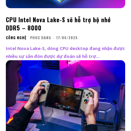
CPU Intel Nova Lake-S sẽ hỗ trợ bộ nhớ
DDR5 – 8000
CÔNG NGHỆ
PHUC DANG
-
17/06/2025
Intel Nova Lake-S, dòng CPU desktop đang nhận được
nhiều sự săn đón được dự đoán sẽ hỗ trợ...