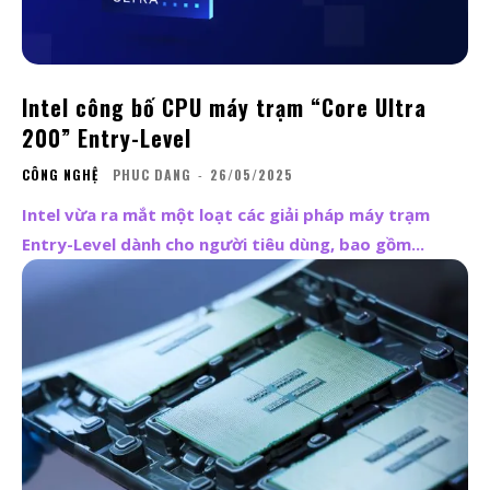
Intel công bố CPU máy trạm “Core Ultra
200” Entry-Level
CÔNG NGHỆ
PHUC DANG
-
26/05/2025
Intel vừa ra mắt một loạt các giải pháp máy trạm
Entry-Level dành cho người tiêu dùng, bao gồm...