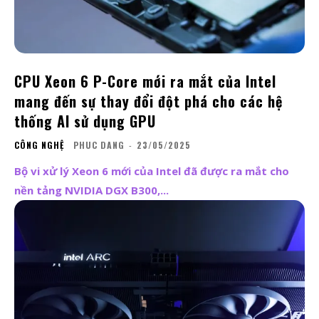
CPU Xeon 6 P-Core mới ra mắt của Intel
mang đến sự thay đổi đột phá cho các hệ
thống AI sử dụng GPU
CÔNG NGHỆ
PHUC DANG
-
23/05/2025
Bộ vi xử lý Xeon 6 mới của Intel đã được ra mắt cho
nền tảng NVIDIA DGX B300,...