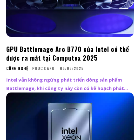
GPU Battlemage Arc B770 của Intel có thể
được ra mắt tại Computex 2025
CÔNG NGHỆ
PHUC DANG
-
05/05/2025
Intel vẫn không ngừng phát triển dòng sản phẩm
Battlemage, khi công ty này còn có kế hoạch phát...