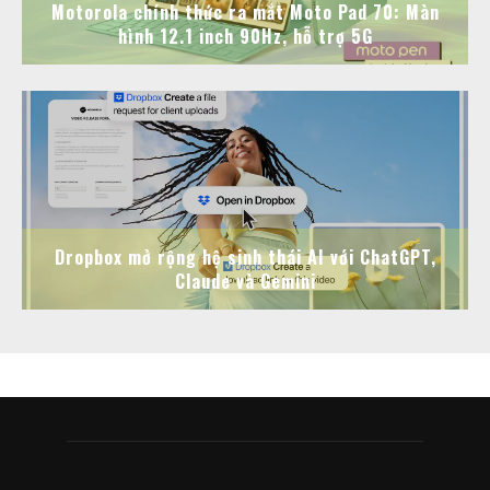
Motorola chính thức ra mắt Moto Pad 70: Màn
hình 12.1 inch 90Hz, hỗ trợ 5G
Dropbox mở rộng hệ sinh thái AI với ChatGPT,
Claude và Gemini