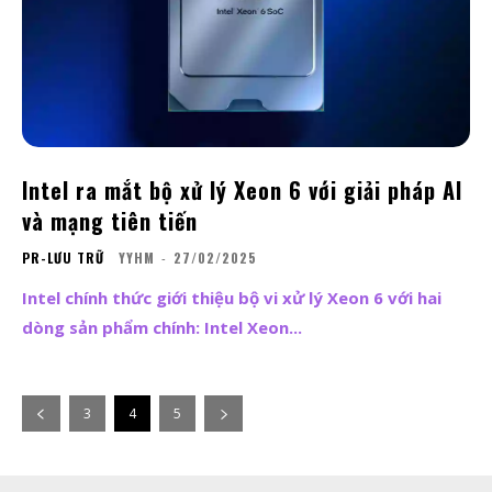
Intel ra mắt bộ xử lý Xeon 6 với giải pháp AI
và mạng tiên tiến
PR-LƯU TRỮ
YYHM
-
27/02/2025
Intel chính thức giới thiệu bộ vi xử lý Xeon 6 với hai
dòng sản phẩm chính: Intel Xeon...
3
4
5