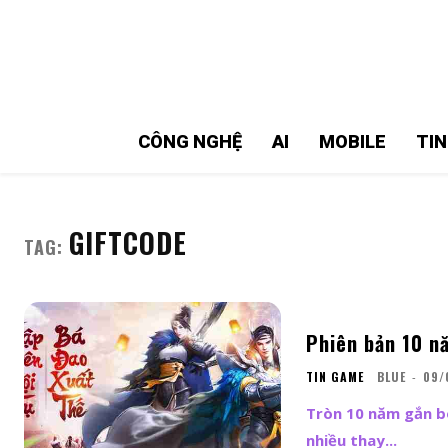
MMOSITE - Thông tin công nghệ
Bài viết nổi bật
CÔNG NGHỆ
AI
MOBILE
TI
GIFTCODE
TAG:
Phiên bản 10 n
TIN GAME
BLUE
-
09/
Tròn 10 năm gắn bó
nhiều thay...