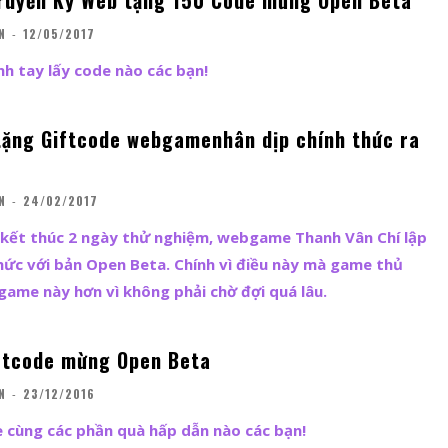
ruyền Kỳ Web tặng 150 Code mừng Open Beta
N
-
12/05/2017
h tay lấy code nào các bạn!
tặng Giftcode webgamenhân dịp chính thức ra
N
-
24/02/2017
kết thúc 2 ngày thử nghiệm, webgame Thanh Vân Chí lập
hức với bản Open Beta. Chính vì điều này mà game thủ
ame này hơn vì không phải chờ đợi quá lâu.
ftcode mừng Open Beta
N
-
23/12/2016
 cùng các phần quà hấp dẫn nào các bạn!