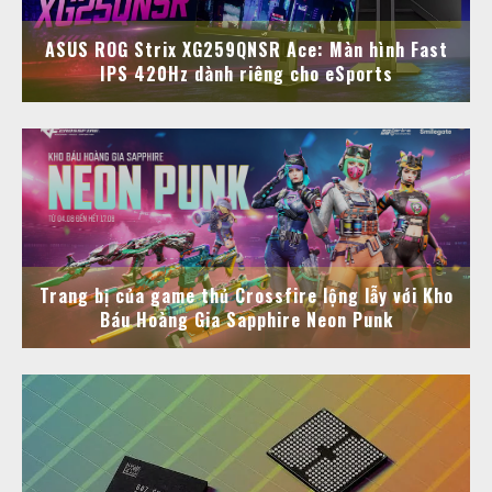
ASUS ROG Strix XG259QNSR Ace: Màn hình Fast
IPS 420Hz dành riêng cho eSports
Trang bị của game thủ Crossfire lộng lẫy với Kho
Báu Hoàng Gia Sapphire Neon Punk