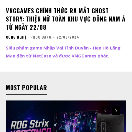
VNGGAMES CHÍNH THỨC RA MẮT GHOST
STORY: THIỆN NỮ TOÀN KHU VỰC ĐÔNG NAM Á
TỪ NGÀY 22/08
CÔNG NGHỆ
PHUC DANG
-
22/08/2024
Siêu phẩm game Nhập Vai Tình Duyên - Hẹn Hò Lãng
Mạn đến từ NetEase và được VNGGames phát...
MOST POPULAR