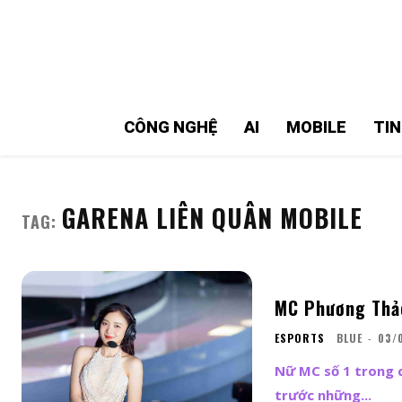
MMOSITE - Thông tin công nghệ
Bài viết nổi bật
CÔNG NGHỆ
AI
MOBILE
TI
GARENA LIÊN QUÂN MOBILE
TAG:
MC Phương Thảo
ESPORTS
BLUE
-
03/
Nữ MC số 1 trong 
trước những...