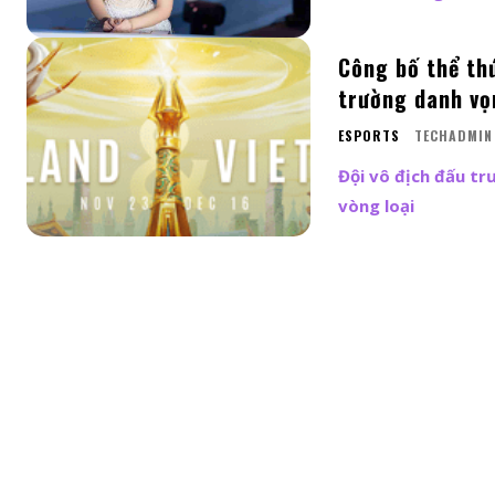
Công bố thể thứ
trường danh vọn
ESPORTS
TECHADMIN
Đội vô địch đấu tr
vòng loại