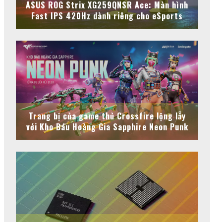
ASUS ROG Strix XG259QNSR Ace: Màn hình
Fast IPS 420Hz dành riêng cho eSports
Trang bị của game thủ Crossfire lộng lẫy
với Kho Báu Hoàng Gia Sapphire Neon Punk