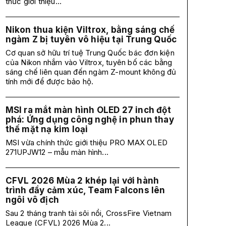
thức giới thiệu...
Nikon thua kiện Viltrox, bằng sáng chế
ngàm Z bị tuyên vô hiệu tại Trung Quốc
Cơ quan sở hữu trí tuệ Trung Quốc bác đơn kiện
của Nikon nhắm vào Viltrox, tuyên bố các bằng
sáng chế liên quan đến ngàm Z-mount không đủ
tính mới để được bảo hộ.
MSI ra mắt màn hình OLED 27 inch đột
phá: Ứng dụng công nghệ in phun thay
thế mặt nạ kim loại
MSI vừa chính thức giới thiệu PRO MAX OLED
271UPJW12 – mẫu màn hình...
CFVL 2026 Mùa 2 khép lại với hành
trình đầy cảm xúc, Team Falcons lên
ngôi vô địch
Sau 2 tháng tranh tài sôi nổi, CrossFire Vietnam
League (CFVL) 2026 Mùa 2...