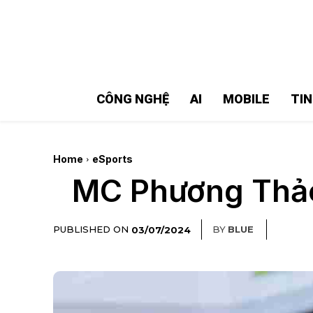
MMOSITE - Thông tin công nghệ
Bài viết nổi bật
CÔNG NGHỆ
AI
MOBILE
TI
Home
eSports
MC Phương Thảo 
PUBLISHED ON
BY
BLUE
03/07/2024