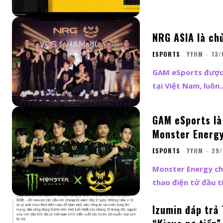
NRG ASIA là c
ESPORTS
YYHM
-
13/
GAM eSports được b
tại Việt Nam, luôn..
GAM eSports là
Monster Energ
ESPORTS
YYHM
-
29/
Monster Energy chí
thao điện tử đầu ti
Izumin đáp trả