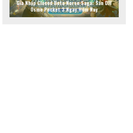
Gia Nhập Closed Beta Norse Saga: Săn DJI
Osmo Pocket 3 Ngay Hôm Nay