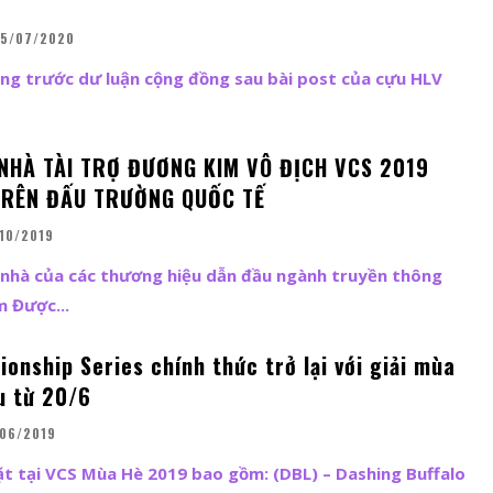
5/07/2020
ng trước dư luận cộng đồng sau bài post của cựu HLV
 NHÀ TÀI TRỢ ĐƯƠNG KIM VÔ ĐỊCH VCS 2019
TRÊN ĐẤU TRƯỜNG QUỐC TẾ
10/2019
 nhà của các thương hiệu dẫn đầu ngành truyền thông
giải trí tại Việt Nam Được...
nship Series chính thức trở lại với giải mùa
u từ 20/6
06/2019
CS Mùa Hè 2019 bao gồm: (DBL) – Dashing Buffalo