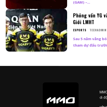
(GAM) –...
Phỏng vấn YG v
Giới LMHT
ESPORTS
TECHADMIN
Sau 5 năm vắng bón
tham dự đấu trường
MMOS
di đ