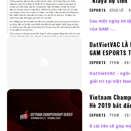
“Kiaya nợ tiền”
ESPORTS
XÍCH LÔ
-
0
Sau một ngày im lặ
của GAM -...
DatVietVAC LÀ
GAM ESPORTS 
ESPORTS
YYHM
-
08/
DatVietVAC – ngôi
Vietnam Champio
Hè 2019 bắt đầ
ESPORTS
YYHM
-
20/
8 cái tên sẽ góp mặt tại V