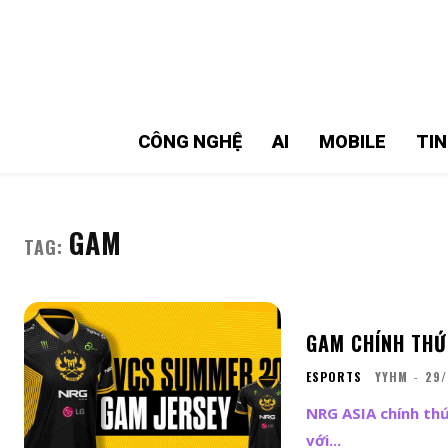
MMOSITE - Thông tin công nghệ
Bài viết nổi bật
CÔNG NGHỆ
AI
MOBILE
TI
GAM
TAG:
GAM CHÍNH THỨ
ESPORTS
YYHM
-
29/
NRG ASIA chính th
với...