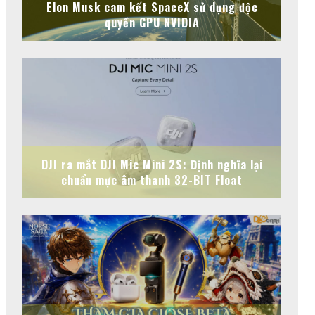
Elon Musk cam kết SpaceX sử dụng độc
quyền GPU NVIDIA
DJI ra mắt DJI Mic Mini 2S: Định nghĩa lại
chuẩn mực âm thanh 32-BIT Float