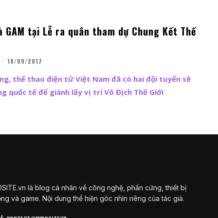
à GAM tại Lễ ra quân tham dự Chung Kết Thế
-
18/09/2017
g, thể thao điện tử Việt Nam đã có hai đội tuyển sẽ
 quốc tế để giành lấy vị trí Vô Địch Thế Giới
ITE.vn là blog cá nhân về công nghệ, phần cứng, thiết bị
ộng và game. Nội dung thể hiện góc nhìn riêng của tác giả.