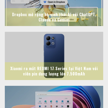
Dropbox mở rộng hệ sinh thái AI với ChatGPT,
Claude và Gemini
Xiaomi ra mắt REDMI 17 Series tại Việt Nam với
viên pin dung lượng lớn 7.500mAh