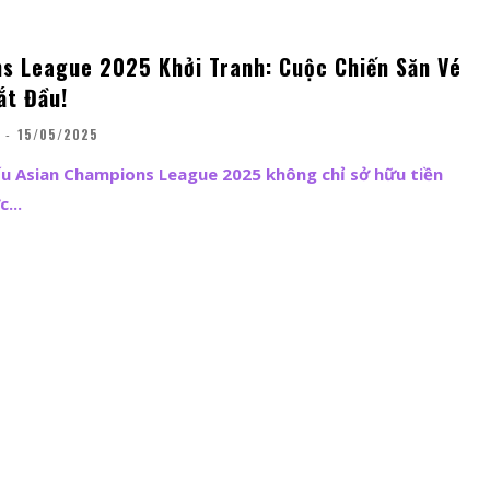
s League 2025 Khởi Tranh: Cuộc Chiến Săn Vé
ắt Đầu!
-
15/05/2025
ấu Asian Champions League 2025 không chỉ sở hữu tiền
...