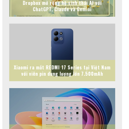
Dropbox mở rộng hệ sinh thái AI với
ChatGPT, Claude và Gemini
Xiaomi ra mắt REDMI 17 Series tại Việt Nam
với viên pin dung lượng lớn 7.500mAh