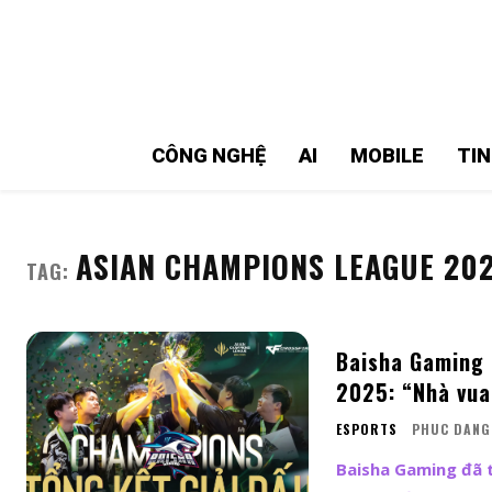
MMOSITE - Thông tin công nghệ
Bài viết nổi bật
CÔNG NGHỆ
AI
MOBILE
TI
ASIAN CHAMPIONS LEAGUE 20
TAG:
Baisha Gaming 
2025: “Nhà vua 
ESPORTS
PHUC DANG
Baisha Gaming đã 