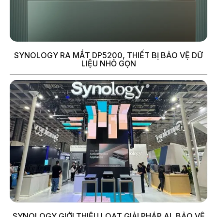
SYNOLOGY RA MẮT DP5200, THIẾT BỊ BẢO VỆ DỮ
LIỆU NHỎ GỌN
SYNOLOGY GIỚI THIỆU LOẠT GIẢI PHÁP AI, BẢO VỆ