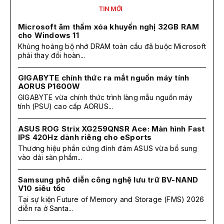
TIN MỚI
Microsoft âm thầm xóa khuyến nghị 32GB RAM
cho Windows 11
Khủng hoảng bộ nhớ DRAM toàn cầu đã buộc Microsoft
phải thay đổi hoàn...
GIGABYTE chính thức ra mắt nguồn máy tính
AORUS P1600W
GIGABYTE vừa chính thức trình làng mẫu nguồn máy
tính (PSU) cao cấp AORUS...
ASUS ROG Strix XG259QNSR Ace: Màn hình Fast
IPS 420Hz dành riêng cho eSports
Thương hiệu phần cứng đình đám ASUS vừa bổ sung
vào dải sản phẩm...
Samsung phô diễn công nghệ lưu trữ BV-NAND
V10 siêu tốc
Tại sự kiện Future of Memory and Storage (FMS) 2026
diễn ra ở Santa...