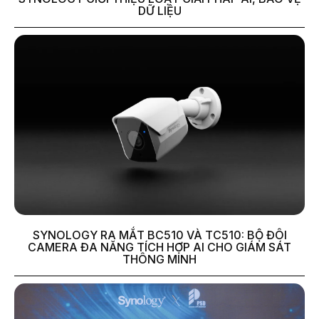
DỮ LIỆU
SYNOLOGY RA MẮT BC510 VÀ TC510: BỘ ĐÔI
CAMERA ĐA NĂNG TÍCH HỢP AI CHO GIÁM SÁT
THÔNG MINH