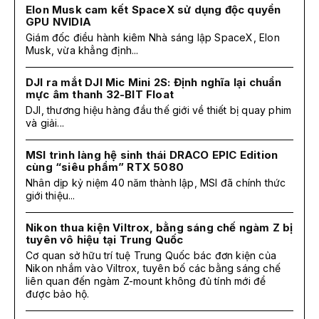
Elon Musk cam kết SpaceX sử dụng độc quyền
GPU NVIDIA
Giám đốc điều hành kiêm Nhà sáng lập SpaceX, Elon
Musk, vừa khẳng định...
DJI ra mắt DJI Mic Mini 2S: Định nghĩa lại chuẩn
mực âm thanh 32-BIT Float
DJI, thương hiệu hàng đầu thế giới về thiết bị quay phim
và giải...
MSI trình làng hệ sinh thái DRACO EPIC Edition
cùng “siêu phẩm” RTX 5080
Nhân dịp kỷ niệm 40 năm thành lập, MSI đã chính thức
giới thiệu...
Nikon thua kiện Viltrox, bằng sáng chế ngàm Z bị
tuyên vô hiệu tại Trung Quốc
Cơ quan sở hữu trí tuệ Trung Quốc bác đơn kiện của
Nikon nhắm vào Viltrox, tuyên bố các bằng sáng chế
liên quan đến ngàm Z-mount không đủ tính mới để
được bảo hộ.