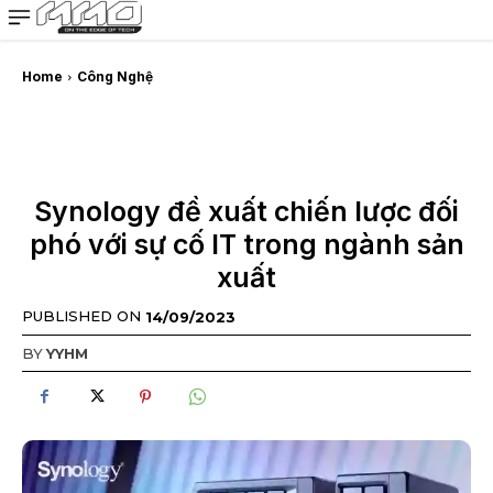
MMOSITE - Thông tin công nghệ
Bài viết nổi bật
Home
Công Nghệ
Synology đề xuất chiến lược đối
phó với sự cố IT trong ngành sản
xuất
PUBLISHED ON
14/09/2023
BY
YYHM