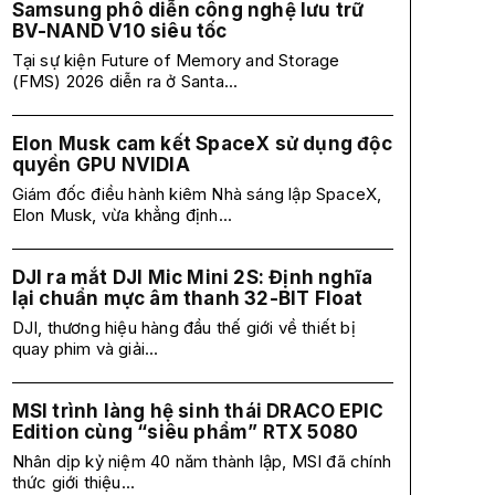
Samsung phô diễn công nghệ lưu trữ
BV-NAND V10 siêu tốc
Tại sự kiện Future of Memory and Storage
(FMS) 2026 diễn ra ở Santa...
Elon Musk cam kết SpaceX sử dụng độc
quyền GPU NVIDIA
Giám đốc điều hành kiêm Nhà sáng lập SpaceX,
Elon Musk, vừa khẳng định...
DJI ra mắt DJI Mic Mini 2S: Định nghĩa
lại chuẩn mực âm thanh 32-BIT Float
DJI, thương hiệu hàng đầu thế giới về thiết bị
quay phim và giải...
MSI trình làng hệ sinh thái DRACO EPIC
Edition cùng “siêu phẩm” RTX 5080
Nhân dịp kỷ niệm 40 năm thành lập, MSI đã chính
thức giới thiệu...