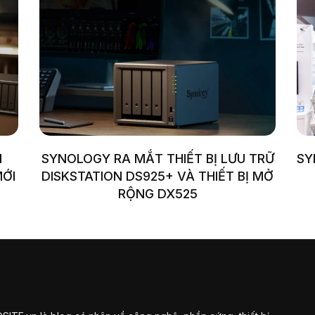
N
SYNOLOGY RA MẮT THIẾT BỊ LƯU TRỮ
SY
MỚI
DISKSTATION DS925+ VÀ THIẾT BỊ MỞ
RỘNG DX525