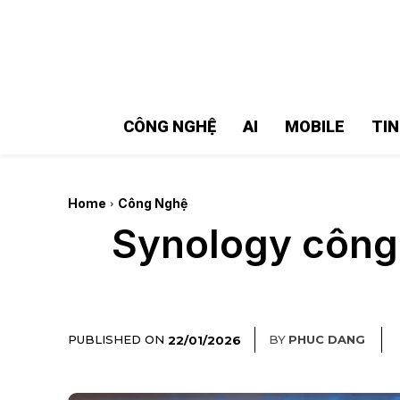
MMOSITE - Thông tin công nghệ
Bài viết nổi bật
CÔNG NGHỆ
AI
MOBILE
TI
Home
Công Nghệ
Synology công 
PUBLISHED ON
BY
PHUC DANG
22/01/2026