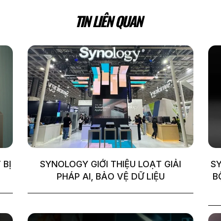
TIN LIÊN QUAN
 BỊ
SYNOLOGY GIỚI THIỆU LOẠT GIẢI
S
PHÁP AI, BẢO VỆ DỮ LIỆU
B