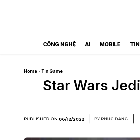
MMOSITE - Thông tin công nghệ
Bài viết nổi bật
CÔNG NGHỆ
AI
MOBILE
TI
Home
Tin Game
Star Wars Jedi
PUBLISHED ON
BY
PHUC DANG
06/12/2022