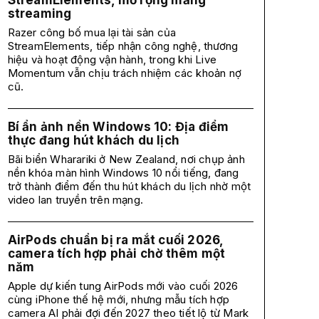
StreamElements, mở rộng mảng
streaming
Razer công bố mua lại tài sản của
StreamElements, tiếp nhận công nghệ, thương
hiệu và hoạt động vận hành, trong khi Live
Momentum vẫn chịu trách nhiệm các khoản nợ
cũ.
Bí ẩn ảnh nền Windows 10: Địa điểm
thực đang hút khách du lịch
Bãi biển Wharariki ở New Zealand, nơi chụp ảnh
nền khóa màn hình Windows 10 nổi tiếng, đang
trở thành điểm đến thu hút khách du lịch nhờ một
video lan truyền trên mạng.
AirPods chuẩn bị ra mắt cuối 2026,
camera tích hợp phải chờ thêm một
năm
Apple dự kiến tung AirPods mới vào cuối 2026
cùng iPhone thế hệ mới, nhưng mẫu tích hợp
camera AI phải đợi đến 2027 theo tiết lộ từ Mark