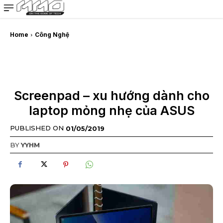
MMOSITE - Thông tin công nghệ
Bài viết nổi bật
Home
Công Nghệ
Screenpad – xu hướng dành cho
laptop mỏng nhẹ của ASUS
PUBLISHED ON
01/05/2019
BY
YYHM