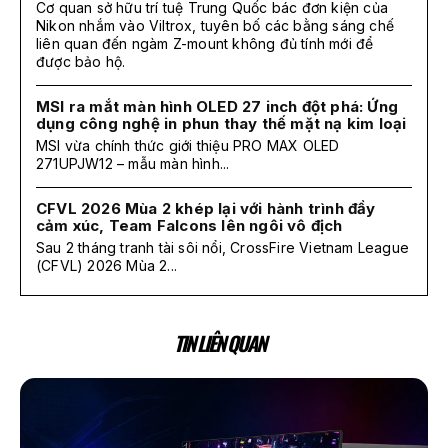
Cơ quan sở hữu trí tuệ Trung Quốc bác đơn kiện của
Nikon nhắm vào Viltrox, tuyên bố các bằng sáng chế
liên quan đến ngàm Z-mount không đủ tính mới để
được bảo hộ.
MSI ra mắt màn hình OLED 27 inch đột phá: Ứng
dụng công nghệ in phun thay thế mặt nạ kim loại
MSI vừa chính thức giới thiệu PRO MAX OLED
271UPJW12 – mẫu màn hình...
CFVL 2026 Mùa 2 khép lại với hành trình đầy
cảm xúc, Team Falcons lên ngôi vô địch
Sau 2 tháng tranh tài sôi nổi, CrossFire Vietnam League
(CFVL) 2026 Mùa 2...
TIN LIÊN QUAN