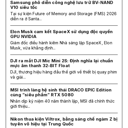
Samsung phô diễn công nghệ lưu trữ BV-NAND
V10 siêu tốc
Tại sự kiện Future of Memory and Storage (FMS) 2026
diễn ra ở Santa...
Elon Musk cam kết SpaceX sử dụng độc quyền
GPU NVIDIA
Giám đốc điều hành kiêm Nhà sáng lập SpaceX, Elon
Musk, vừa khẳng định...
DJI ra mắt DJI Mic Mini 2S: Định nghĩa lại chuẩn
mực âm thanh 32-BIT Float
DJI, thương hiệu hàng đầu thế giới về thiết bị quay phim
và giải...
MSI trình làng hệ sinh thái DRACO EPIC Edition
cùng “siêu phẩm” RTX 5080
Nhân dịp kỷ niệm 40 năm thành lập, MSI đã chính thức
giới thiệu...
Nikon thua kiện Viltrox, bằng sáng chế ngàm Z bị
tuyên vô hiệu tại Trung Quốc