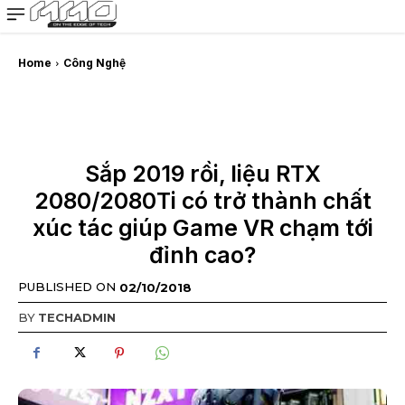
MMOSITE - Thông tin công nghệ
Bài viết nổi bật
Home
Công Nghệ
Sắp 2019 rồi, liệu RTX
2080/2080Ti có trở thành chất
xúc tác giúp Game VR chạm tới
đỉnh cao?
PUBLISHED ON
02/10/2018
BY
TECHADMIN