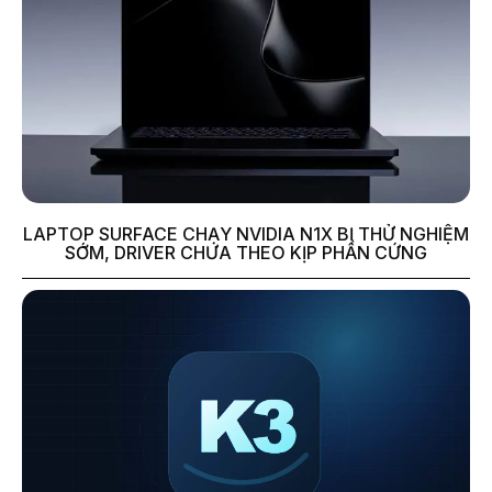
LAPTOP SURFACE CHẠY NVIDIA N1X BỊ THỬ NGHIỆM
SỚM, DRIVER CHƯA THEO KỊP PHẦN CỨNG