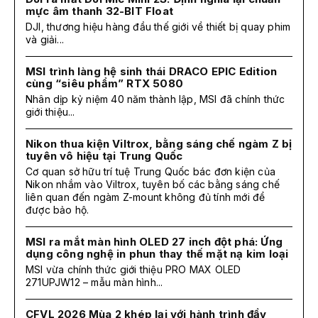
mực âm thanh 32-BIT Float
DJI, thương hiệu hàng đầu thế giới về thiết bị quay phim
và giải...
MSI trình làng hệ sinh thái DRACO EPIC Edition
cùng “siêu phẩm” RTX 5080
Nhân dịp kỷ niệm 40 năm thành lập, MSI đã chính thức
giới thiệu...
Nikon thua kiện Viltrox, bằng sáng chế ngàm Z bị
tuyên vô hiệu tại Trung Quốc
Cơ quan sở hữu trí tuệ Trung Quốc bác đơn kiện của
Nikon nhắm vào Viltrox, tuyên bố các bằng sáng chế
liên quan đến ngàm Z-mount không đủ tính mới để
được bảo hộ.
MSI ra mắt màn hình OLED 27 inch đột phá: Ứng
dụng công nghệ in phun thay thế mặt nạ kim loại
MSI vừa chính thức giới thiệu PRO MAX OLED
271UPJW12 – mẫu màn hình...
CFVL 2026 Mùa 2 khép lại với hành trình đầy