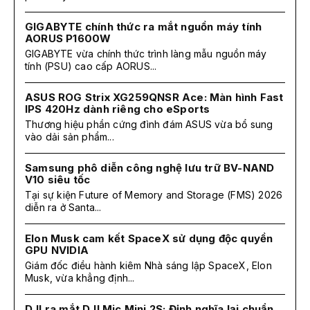
GIGABYTE chính thức ra mắt nguồn máy tính
AORUS P1600W
GIGABYTE vừa chính thức trình làng mẫu nguồn máy
tính (PSU) cao cấp AORUS...
ASUS ROG Strix XG259QNSR Ace: Màn hình Fast
IPS 420Hz dành riêng cho eSports
Thương hiệu phần cứng đình đám ASUS vừa bổ sung
vào dải sản phẩm...
Samsung phô diễn công nghệ lưu trữ BV-NAND
V10 siêu tốc
Tại sự kiện Future of Memory and Storage (FMS) 2026
diễn ra ở Santa...
Elon Musk cam kết SpaceX sử dụng độc quyền
GPU NVIDIA
Giám đốc điều hành kiêm Nhà sáng lập SpaceX, Elon
Musk, vừa khẳng định...
DJI ra mắt DJI Mic Mini 2S: Định nghĩa lại chuẩn