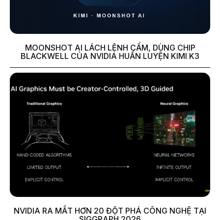
MOONSHOT AI LÁCH LỆNH CẤM, DÙNG CHIP
BLACKWELL CỦA NVIDIA HUẤN LUYỆN KIMI K3
NVIDIA RA MẮT HƠN 20 ĐỘT PHÁ CÔNG NGHỆ TẠI
SIGGRAPH 2026