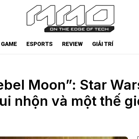
N GAME
ESPORTS
REVIEW
GIẢI TRÍ
bel Moon”: Star War
ui nhộn và một thế g