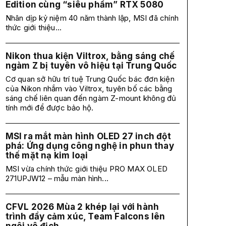
Edition cùng “siêu phẩm” RTX 5080
Nhân dịp kỷ niệm 40 năm thành lập, MSI đã chính
thức giới thiệu...
Nikon thua kiện Viltrox, bằng sáng chế
ngàm Z bị tuyên vô hiệu tại Trung Quốc
Cơ quan sở hữu trí tuệ Trung Quốc bác đơn kiện
của Nikon nhắm vào Viltrox, tuyên bố các bằng
sáng chế liên quan đến ngàm Z-mount không đủ
tính mới để được bảo hộ.
MSI ra mắt màn hình OLED 27 inch đột
phá: Ứng dụng công nghệ in phun thay
thế mặt nạ kim loại
MSI vừa chính thức giới thiệu PRO MAX OLED
271UPJW12 – mẫu màn hình...
CFVL 2026 Mùa 2 khép lại với hành
trình đầy cảm xúc, Team Falcons lên