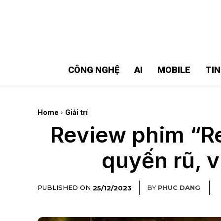
MMOSITE - Thông tin công nghệ
Bài viết nổi bật
CÔNG NGHỆ
AI
MOBILE
TI
Home
Giải trí
Review phim “Re
quyến rũ, v
PUBLISHED ON
BY
PHUC DANG
25/12/2023