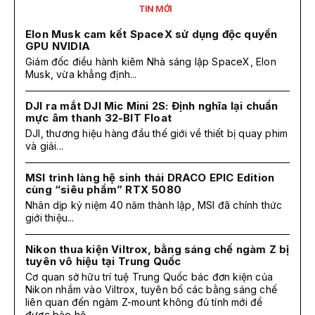
TIN MỚI
Elon Musk cam kết SpaceX sử dụng độc quyền
GPU NVIDIA
Giám đốc điều hành kiêm Nhà sáng lập SpaceX, Elon
Musk, vừa khẳng định...
DJI ra mắt DJI Mic Mini 2S: Định nghĩa lại chuẩn
mực âm thanh 32-BIT Float
DJI, thương hiệu hàng đầu thế giới về thiết bị quay phim
và giải...
MSI trình làng hệ sinh thái DRACO EPIC Edition
cùng “siêu phẩm” RTX 5080
Nhân dịp kỷ niệm 40 năm thành lập, MSI đã chính thức
giới thiệu...
Nikon thua kiện Viltrox, bằng sáng chế ngàm Z bị
tuyên vô hiệu tại Trung Quốc
Cơ quan sở hữu trí tuệ Trung Quốc bác đơn kiện của
Nikon nhắm vào Viltrox, tuyên bố các bằng sáng chế
liên quan đến ngàm Z-mount không đủ tính mới để
được bảo hộ.