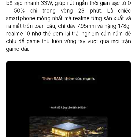
bộ sạc nhanh 33W, giúp rút ngắn thời gian sạc từ 0
– 50% chỉ trong vòng 28 phút. Là chiếc
smartphone mỏng nhất mà realme từng sản xuất và
ra mắt trên toàn cầu, chỉ dày 7.95mm và nặng 178g,
realme 10 nhờ thế đem lại trải nghiệm cầm nắm dễ
chịu để game thủ luôn vững tay vượt qua mọi trận
game dài.