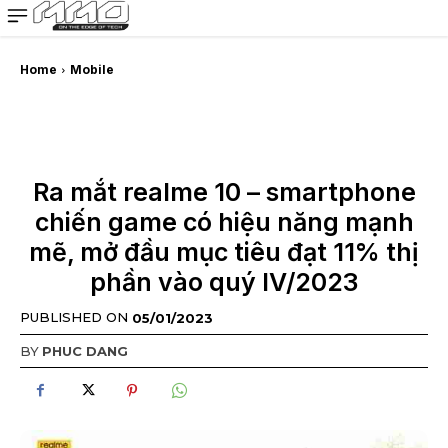
MMOSITE - Thông tin công nghệ
Bài viết nổi bật
Home
Mobile
Ra mắt realme 10 – smartphone
chiến game có hiệu năng mạnh
mẽ, mở đầu mục tiêu đạt 11% thị
phần vào quý IV/2023
PUBLISHED ON
05/01/2023
BY
PHUC DANG