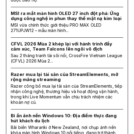
MSI ra mắt màn hình OLED 27 inch đột phá: Ứng
dụng công nghệ in phun thay thế mặt nạ kim loại
MSI vừa chính thức giới thiệu PRO MAX OLED
271UPJW12 – mẫu màn hình...
CFVL 2026 Mùa 2 khép lại với hành trình đầy
cảm xúc, Team Falcons lên ngôi vô địch
Sau 2 tháng tranh tài sôi nổi, CrossFire Vietnam League
(CFVL) 2026 Mùa 2...
Razer mua lại tài sản của StreamElements, mở
rộng mảng streaming
Razer công bố mua lại tài sản của StreamElements, tiếp
nhận công nghệ, thương hiệu và hoạt động vận hành,
trong khi Live Momentum vẫn chịu trách nhiệm các
khoản nợ cũ.
Bí ẩn ảnh nền Windows 10: Địa điểm thực đang
hút khách du lịch
Bãi biển Wharariki ở New Zealand, nơi chụp ảnh nền
khóa màn hình Windows 10 nổi tiếng, đang trở thành