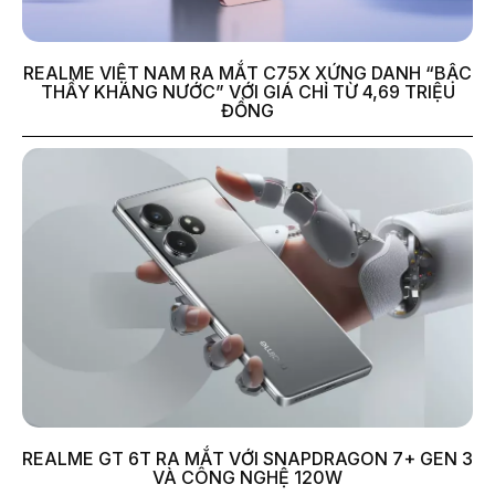
REALME VIỆT NAM RA MẮT C75X XỨNG DANH “BẬC
THẦY KHÁNG NƯỚC” VỚI GIÁ CHỈ TỪ 4,69 TRIỆU
ĐỒNG
REALME GT 6T RA MẮT VỚI SNAPDRAGON 7+ GEN 3
VÀ CÔNG NGHỆ 120W