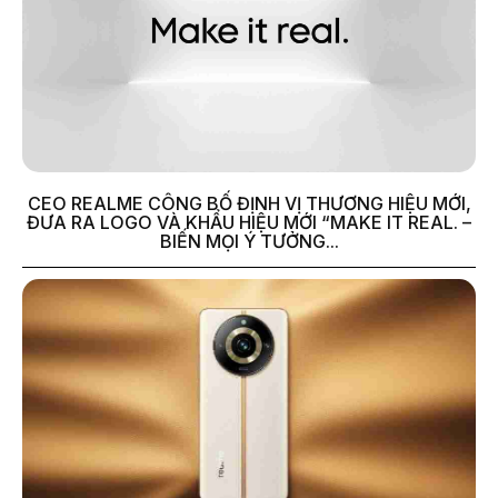
CEO REALME CÔNG BỐ ĐỊNH VỊ THƯƠNG HIỆU MỚI,
ĐƯA RA LOGO VÀ KHẨU HIỆU MỚI “MAKE IT REAL. –
BIẾN MỌI Ý TƯỞNG...