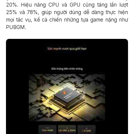
20%. Hiệu năng CPU và GPU cũng tăng lần lượt
25% và 78%, giúp người dùng dễ dàng thực hiện
mọi tác vụ, kể cả chiến những tựa game nặng như
PUBGM.