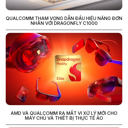
QUALCOMM THAM VỌNG DẪN ĐẦU HIỆU NĂNG ĐƠN
NHÂN VỚI DRAGONFLY C1000
AMD VÀ QUALCOMM RA MẮT VI XỬ LÝ MỚI CHO
MÁY CHỦ VÀ THIẾT BỊ THỰC TẾ ẢO