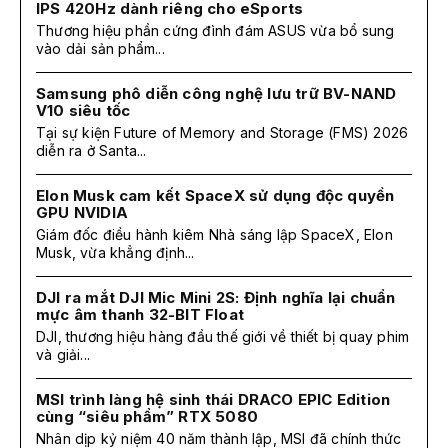
IPS 420Hz dành riêng cho eSports
Thương hiệu phần cứng đình đám ASUS vừa bổ sung
vào dải sản phẩm...
Samsung phô diễn công nghệ lưu trữ BV-NAND
V10 siêu tốc
Tại sự kiện Future of Memory and Storage (FMS) 2026
diễn ra ở Santa...
Elon Musk cam kết SpaceX sử dụng độc quyền
GPU NVIDIA
Giám đốc điều hành kiêm Nhà sáng lập SpaceX, Elon
Musk, vừa khẳng định...
DJI ra mắt DJI Mic Mini 2S: Định nghĩa lại chuẩn
mực âm thanh 32-BIT Float
DJI, thương hiệu hàng đầu thế giới về thiết bị quay phim
và giải...
MSI trình làng hệ sinh thái DRACO EPIC Edition
cùng “siêu phẩm” RTX 5080
Nhân dịp kỷ niệm 40 năm thành lập, MSI đã chính thức