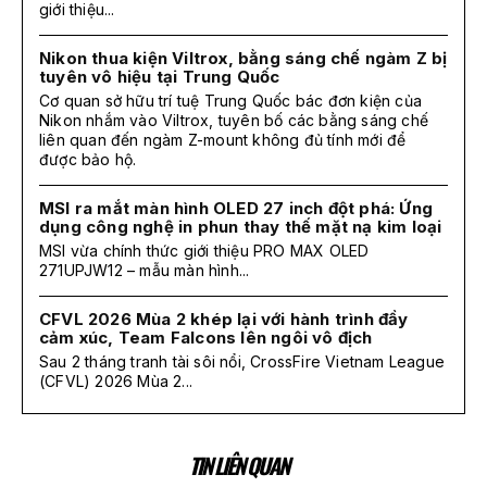
giới thiệu...
Nikon thua kiện Viltrox, bằng sáng chế ngàm Z bị
tuyên vô hiệu tại Trung Quốc
Cơ quan sở hữu trí tuệ Trung Quốc bác đơn kiện của
Nikon nhắm vào Viltrox, tuyên bố các bằng sáng chế
liên quan đến ngàm Z-mount không đủ tính mới để
được bảo hộ.
MSI ra mắt màn hình OLED 27 inch đột phá: Ứng
dụng công nghệ in phun thay thế mặt nạ kim loại
MSI vừa chính thức giới thiệu PRO MAX OLED
271UPJW12 – mẫu màn hình...
CFVL 2026 Mùa 2 khép lại với hành trình đầy
cảm xúc, Team Falcons lên ngôi vô địch
Sau 2 tháng tranh tài sôi nổi, CrossFire Vietnam League
(CFVL) 2026 Mùa 2...
TIN LIÊN QUAN