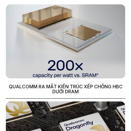
QUALCOMM RA MẮT KIẾN TRÚC XẾP CHỒNG HBC
DƯỚI DRAM