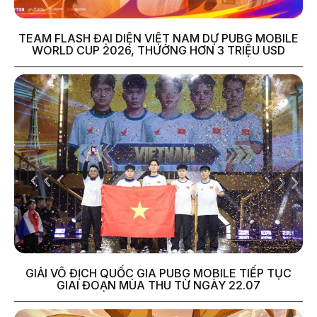
TEAM FLASH ĐẠI DIỆN VIỆT NAM DỰ PUBG MOBILE
WORLD CUP 2026, THƯỞNG HƠN 3 TRIỆU USD
GIẢI VÔ ĐỊCH QUỐC GIA PUBG MOBILE TIẾP TỤC
GIAI ĐOẠN MÙA THU TỪ NGÀY 22.07