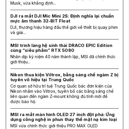
Musk, vừa khẳng định...
DJI ra mắt DJI Mic Mini 2S: Định nghĩa lại chuẩn
mực âm thanh 32-BIT Float
DJI, thương hiệu hàng đầu thế giới về thiết bị quay phim
và giải...
MSI trình làng hệ sinh thái DRACO EPIC Edition
cùng “siêu phẩm” RTX 5080
Nhân dịp kỷ niệm 40 năm thành lập, MSI đã chính thức
giới thiệu...
Nikon thua kiện Viltrox, bằng sáng chế ngàm Z bị
tuyên vô hiệu tại Trung Quốc
Cơ quan sở hữu trí tuệ Trung Quốc bác đơn kiện của
Nikon nhắm vào Viltrox, tuyên bố các bằng sáng chế
liên quan đến ngàm Z-mount không đủ tính mới để
được bảo hộ.
MSI ra mắt màn hình OLED 27 inch đột phá: Ứng
dụng công nghệ in phun thay thế mặt nạ kim loại
MSI vừa chính thức giới thiệu PRO MAX OLED