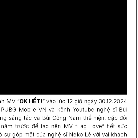
nh MV “
OK HẾT!
” vào lúc 12 giờ ngày 30.12.2024
a PUBG Mobile VN và kênh Youtube nghệ sĩ Bùi
g sáng tác và Bùi Công Nam thể hiện, cặp đôi
năm trước để tạo nên MV “Lag Love” hết sức
ó sự góp mặt của nghệ sĩ Neko Lê với vai khách