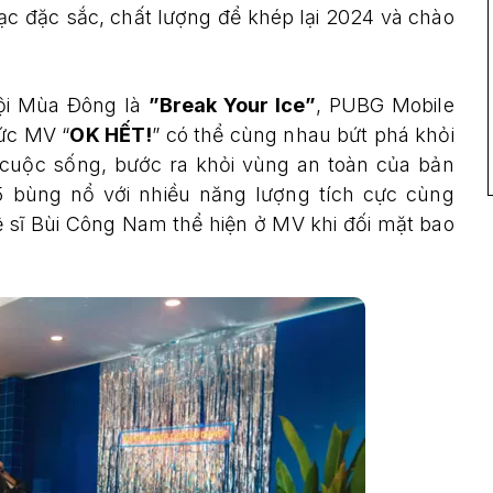
c đặc sắc, chất lượng để khép lại 2024 và chào
Hội Mùa Đông là
”Break Your Ice”
, PUBG Mobile
ức MV “
OK HẾT!
” có thể cùng nhau bứt phá khỏi
g cuộc sống, bước ra khỏi vùng an toàn của bản
 bùng nổ với nhiều năng lượng tích cực cùng
 sĩ Bùi Công Nam thể hiện ở MV khi đối mặt bao