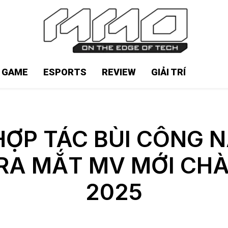
N GAME
ESPORTS
REVIEW
GIẢI TRÍ
ỢP TÁC BÙI CÔNG N
RA MẮT MV MỚI CHÀ
2025