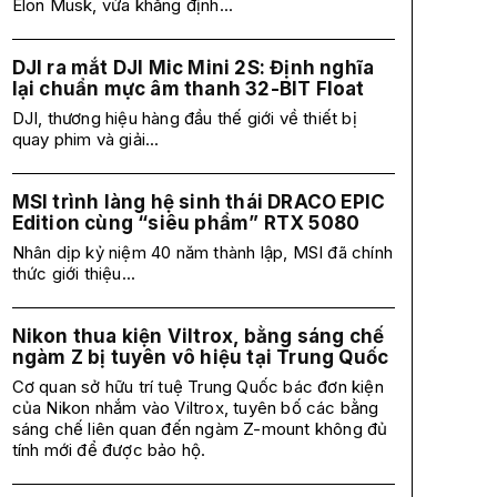
Elon Musk, vừa khẳng định...
DJI ra mắt DJI Mic Mini 2S: Định nghĩa
lại chuẩn mực âm thanh 32-BIT Float
DJI, thương hiệu hàng đầu thế giới về thiết bị
quay phim và giải...
MSI trình làng hệ sinh thái DRACO EPIC
Edition cùng “siêu phẩm” RTX 5080
Nhân dịp kỷ niệm 40 năm thành lập, MSI đã chính
thức giới thiệu...
Nikon thua kiện Viltrox, bằng sáng chế
ngàm Z bị tuyên vô hiệu tại Trung Quốc
Cơ quan sở hữu trí tuệ Trung Quốc bác đơn kiện
của Nikon nhắm vào Viltrox, tuyên bố các bằng
sáng chế liên quan đến ngàm Z-mount không đủ
tính mới để được bảo hộ.