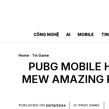
MMOSITE - Thông tin công nghệ
Bài viết nổi bật
CÔNG NGHỆ
AI
MOBILE
TI
Home
Tin Game
PUBG MOBILE H
MEW AMAZING 
PUBLISHED ON
BY
PHUC DANG
30/12/2024