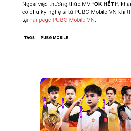
Ngoài việc thưởng thức MV “
OK HẾT!
”, kh
có chữ ký nghệ sĩ từ PUBG Mobile VN khi th
tại
Fanpage PUBG Mobile VN
.
TAGS
PUBG MOBILE