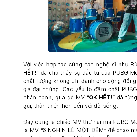
Với việc hợp tác cùng các nghệ sĩ như 
HẾT!
” đã cho thấy sự đầu tư của PUBG Mo
chất lượng không chỉ dành cho cộng đồn
giả đại chúng. Các yếu tố đậm chất PUBG
phân cảnh, qua đó MV “
OK HẾT!
” đã từn
gũi, thân thiện hơn đến với đời sống.
Đây cũng là chiếc MV thứ hai mà PUBG Mob
là MV “6 NGHÌN LẺ MỘT ĐÊM” để chào mừng