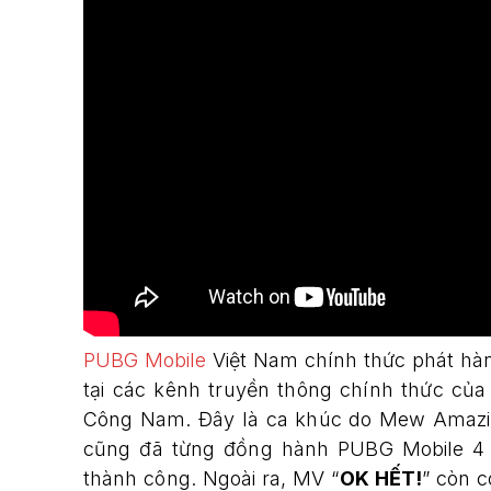
PUBG Mobile
Việt Nam chính thức phát hà
tại các kênh truyền thông chính thức củ
Công Nam. Đây là ca khúc do Mew Amazin
cũng đã từng đồng hành PUBG Mobile 4 
thành công. Ngoài ra, MV “
OK HẾT!
” còn c