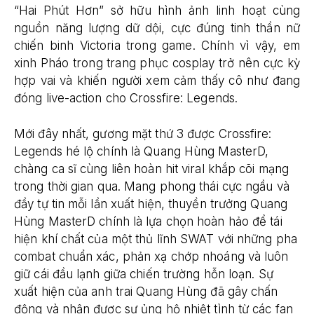
“Hai Phút Hơn” sở hữu hình ảnh linh hoạt cùng
nguồn năng lượng dữ dội, cực đúng tinh thần nữ
chiến binh Victoria trong game. Chính vì vậy, em
xinh Pháo trong trang phục cosplay trở nên cực kỳ
hợp vai và khiến người xem cảm thấy cô như đang
đóng live-action cho Crossfire: Legends.
Mới đây nhất, gương mặt thứ 3 được Crossfire:
Legends hé lộ chính là Quang Hùng MasterD,
chàng ca sĩ cùng liên hoàn hit viral khắp cõi mạng
trong thời gian qua. Mang phong thái cực ngầu và
đầy tự tin mỗi lần xuất hiện, thuyền trưởng Quang
Hùng MasterD chính là lựa chọn hoàn hảo để tái
hiện khí chất của một thủ lĩnh SWAT với những pha
combat chuẩn xác, phản xạ chớp nhoáng và luôn
giữ cái đầu lạnh giữa chiến trường hỗn loạn. Sự
xuất hiện của anh trai Quang Hùng đã gây chấn
động và nhận được sự ủng hộ nhiệt tình từ các fan