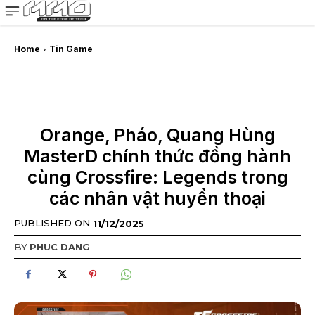
MMOSITE - Thông tin công nghệ
Bài viết nổi bật
Home
Tin Game
Orange, Pháo, Quang Hùng
MasterD chính thức đồng hành
cùng Crossfire: Legends trong
các nhân vật huyền thoại
PUBLISHED ON
11/12/2025
BY
PHUC DANG