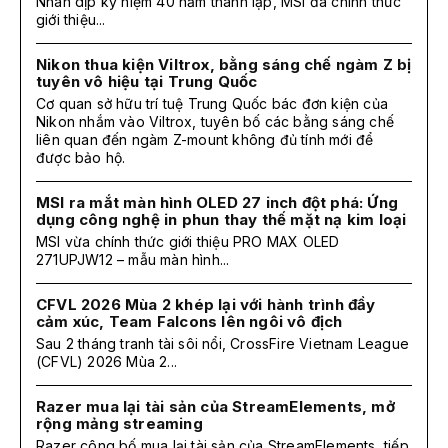
Nhân dịp kỷ niệm 40 năm thành lập, MSI đã chính thức
giới thiệu...
Nikon thua kiện Viltrox, bằng sáng chế ngàm Z bị
tuyên vô hiệu tại Trung Quốc
Cơ quan sở hữu trí tuệ Trung Quốc bác đơn kiện của
Nikon nhắm vào Viltrox, tuyên bố các bằng sáng chế
liên quan đến ngàm Z-mount không đủ tính mới để
được bảo hộ.
MSI ra mắt màn hình OLED 27 inch đột phá: Ứng
dụng công nghệ in phun thay thế mặt nạ kim loại
MSI vừa chính thức giới thiệu PRO MAX OLED
271UPJW12 – mẫu màn hình...
CFVL 2026 Mùa 2 khép lại với hành trình đầy
cảm xúc, Team Falcons lên ngôi vô địch
Sau 2 tháng tranh tài sôi nổi, CrossFire Vietnam League
(CFVL) 2026 Mùa 2...
Razer mua lại tài sản của StreamElements, mở
rộng mảng streaming
Razer công bố mua lại tài sản của StreamElements, tiếp