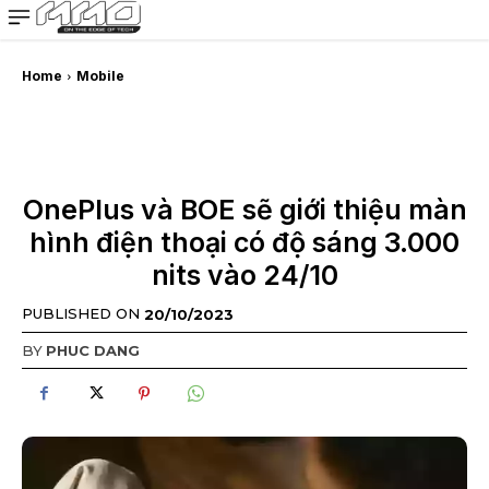
MMOSITE - Thông tin công nghệ
Bài viết nổi bật
Home
Mobile
OnePlus và BOE sẽ giới thiệu màn
hình điện thoại có độ sáng 3.000
nits vào 24/10
PUBLISHED ON
20/10/2023
BY
PHUC DANG