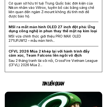
Cơ quan sở hữu trí tuệ Trung Quốc bác đơn kiện của
Nikon nhắm vào Viltrox, tuyên bố các bằng sáng chế
liên quan đến ngàm Z-mount không đủ tính mới để
được bảo hộ.
MSI ra mắt màn hình OLED 27 inch đột phá: Ứng
dụng công nghệ in phun thay thế mặt nạ kim loại
MSI vừa chính thức giới thiệu PRO MAX OLED
271UPJW12 – mẫu màn hình...
CFVL 2026 Mùa 2 khép lại với hành trình đầy
cảm xúc, Team Falcons lên ngôi vô địch
Sau 2 tháng tranh tài sôi nổi, CrossFire Vietnam League
(CFVL) 2026 Mùa 2...
TIN LIÊN QUAN