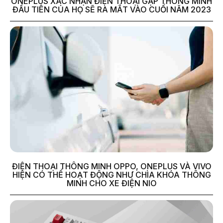
ONEPLUS XÁC NHẬN ĐIỆN THOẠI GẬP THÔNG MINH
ĐẦU TIÊN CỦA HỌ SẼ RA MẮT VÀO CUỐI NĂM 2023
ĐIỆN THOẠI THÔNG MINH OPPO, ONEPLUS VÀ VIVO
HIỆN CÓ THỂ HOẠT ĐỘNG NHƯ CHÌA KHÓA THÔNG
MINH CHO XE ĐIỆN NIO