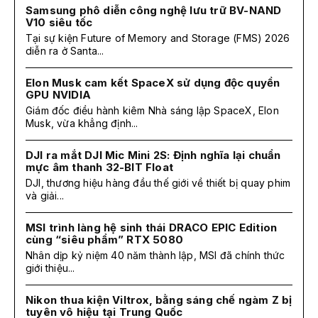
Samsung phô diễn công nghệ lưu trữ BV-NAND
V10 siêu tốc
Tại sự kiện Future of Memory and Storage (FMS) 2026
diễn ra ở Santa...
Elon Musk cam kết SpaceX sử dụng độc quyền
GPU NVIDIA
Giám đốc điều hành kiêm Nhà sáng lập SpaceX, Elon
Musk, vừa khẳng định...
DJI ra mắt DJI Mic Mini 2S: Định nghĩa lại chuẩn
mực âm thanh 32-BIT Float
DJI, thương hiệu hàng đầu thế giới về thiết bị quay phim
và giải...
MSI trình làng hệ sinh thái DRACO EPIC Edition
cùng “siêu phẩm” RTX 5080
Nhân dịp kỷ niệm 40 năm thành lập, MSI đã chính thức
giới thiệu...
Nikon thua kiện Viltrox, bằng sáng chế ngàm Z bị
tuyên vô hiệu tại Trung Quốc