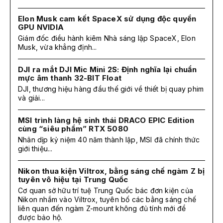
Elon Musk cam kết SpaceX sử dụng độc quyền
GPU NVIDIA
Giám đốc điều hành kiêm Nhà sáng lập SpaceX, Elon
Musk, vừa khẳng định...
DJI ra mắt DJI Mic Mini 2S: Định nghĩa lại chuẩn
mực âm thanh 32-BIT Float
DJI, thương hiệu hàng đầu thế giới về thiết bị quay phim
và giải...
MSI trình làng hệ sinh thái DRACO EPIC Edition
cùng “siêu phẩm” RTX 5080
Nhân dịp kỷ niệm 40 năm thành lập, MSI đã chính thức
giới thiệu...
Nikon thua kiện Viltrox, bằng sáng chế ngàm Z bị
tuyên vô hiệu tại Trung Quốc
Cơ quan sở hữu trí tuệ Trung Quốc bác đơn kiện của
Nikon nhắm vào Viltrox, tuyên bố các bằng sáng chế
liên quan đến ngàm Z-mount không đủ tính mới để
được bảo hộ.