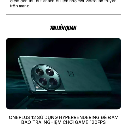
điểm đến thu hút khách du lịch nhờ một video lan truyền
trên mạng.
TIN LIÊN QUAN
ONEPLUS 12 SỬ DỤNG HYPERRENDERING ĐỂ ĐẢM
BẢO TRẢI NGHIỆM CHƠI GAME 120FPS