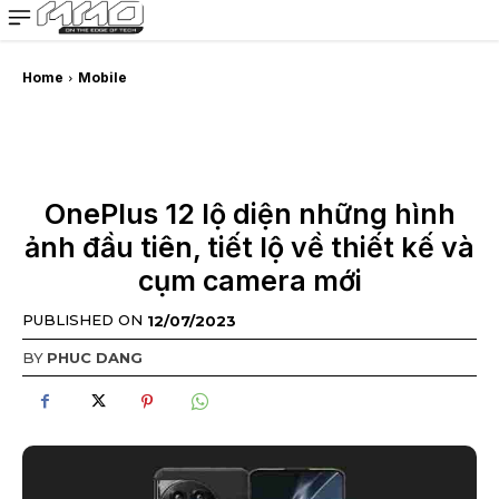
MMOSITE - Thông tin công nghệ
Bài viết nổi bật
Home
Mobile
OnePlus 12 lộ diện những hình
ảnh đầu tiên, tiết lộ về thiết kế và
cụm camera mới
PUBLISHED ON
12/07/2023
BY
PHUC DANG