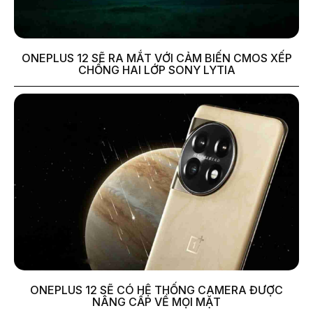
ONEPLUS 12 SẼ RA MẮT VỚI CẢM BIẾN CMOS XẾP
CHỒNG HAI LỚP SONY LYTIA
ONEPLUS 12 SẼ CÓ HỆ THỐNG CAMERA ĐƯỢC
NÂNG CẤP VỀ MỌI MẶT