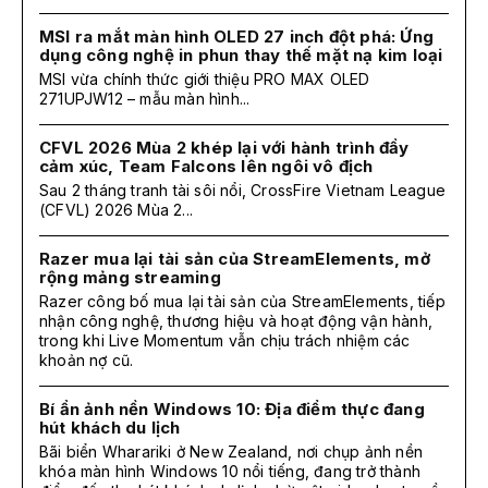
MSI ra mắt màn hình OLED 27 inch đột phá: Ứng
dụng công nghệ in phun thay thế mặt nạ kim loại
MSI vừa chính thức giới thiệu PRO MAX OLED
271UPJW12 – mẫu màn hình...
CFVL 2026 Mùa 2 khép lại với hành trình đầy
cảm xúc, Team Falcons lên ngôi vô địch
Sau 2 tháng tranh tài sôi nổi, CrossFire Vietnam League
(CFVL) 2026 Mùa 2...
Razer mua lại tài sản của StreamElements, mở
rộng mảng streaming
Razer công bố mua lại tài sản của StreamElements, tiếp
nhận công nghệ, thương hiệu và hoạt động vận hành,
trong khi Live Momentum vẫn chịu trách nhiệm các
khoản nợ cũ.
Bí ẩn ảnh nền Windows 10: Địa điểm thực đang
hút khách du lịch
Bãi biển Wharariki ở New Zealand, nơi chụp ảnh nền
khóa màn hình Windows 10 nổi tiếng, đang trở thành