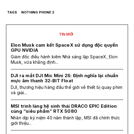
TAGS
NOTHING PHONE 2
TIN MỚI
Elon Musk cam kết SpaceX sử dụng độc quyền
GPU NVIDIA
Giám đốc điều hành kiêm Nhà sáng lập SpaceX, Elon
Musk, vừa khẳng định...
DJI ra mắt DJI Mic Mini 2S: Định nghĩa lại chuẩn
mực âm thanh 32-BIT Float
DJI, thương hiệu hàng đầu thế giới về thiết bị quay phim
và giải...
MSI trình làng hệ sinh thái DRACO EPIC Edition
cùng “siêu phẩm” RTX 5080
Nhân dịp kỷ niệm 40 năm thành lập, MSI đã chính thức
giới thiệu...