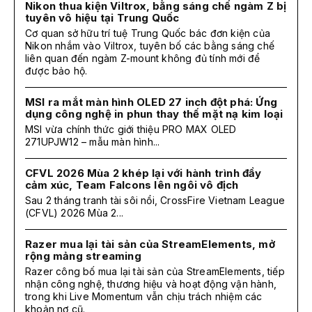
Nikon thua kiện Viltrox, bằng sáng chế ngàm Z bị
tuyên vô hiệu tại Trung Quốc
Cơ quan sở hữu trí tuệ Trung Quốc bác đơn kiện của
Nikon nhắm vào Viltrox, tuyên bố các bằng sáng chế
liên quan đến ngàm Z-mount không đủ tính mới để
được bảo hộ.
MSI ra mắt màn hình OLED 27 inch đột phá: Ứng
dụng công nghệ in phun thay thế mặt nạ kim loại
MSI vừa chính thức giới thiệu PRO MAX OLED
271UPJW12 – mẫu màn hình...
CFVL 2026 Mùa 2 khép lại với hành trình đầy
cảm xúc, Team Falcons lên ngôi vô địch
Sau 2 tháng tranh tài sôi nổi, CrossFire Vietnam League
(CFVL) 2026 Mùa 2...
Razer mua lại tài sản của StreamElements, mở
rộng mảng streaming
Razer công bố mua lại tài sản của StreamElements, tiếp
nhận công nghệ, thương hiệu và hoạt động vận hành,
trong khi Live Momentum vẫn chịu trách nhiệm các
khoản nợ cũ.