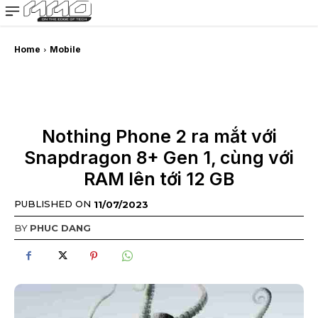
MMOSITE - Thông tin công nghệ
Bài viết nổi bật
Home
Mobile
Nothing Phone 2 ra mắt với
Snapdragon 8+ Gen 1, cùng với
RAM lên tới 12 GB
PUBLISHED ON
11/07/2023
BY
PHUC DANG