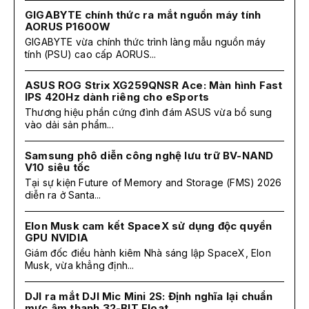
GIGABYTE chính thức ra mắt nguồn máy tính
AORUS P1600W
GIGABYTE vừa chính thức trình làng mẫu nguồn máy
tính (PSU) cao cấp AORUS...
ASUS ROG Strix XG259QNSR Ace: Màn hình Fast
IPS 420Hz dành riêng cho eSports
Thương hiệu phần cứng đình đám ASUS vừa bổ sung
vào dải sản phẩm...
Samsung phô diễn công nghệ lưu trữ BV-NAND
V10 siêu tốc
Tại sự kiện Future of Memory and Storage (FMS) 2026
diễn ra ở Santa...
Elon Musk cam kết SpaceX sử dụng độc quyền
GPU NVIDIA
Giám đốc điều hành kiêm Nhà sáng lập SpaceX, Elon
Musk, vừa khẳng định...
DJI ra mắt DJI Mic Mini 2S: Định nghĩa lại chuẩn
mực âm thanh 32-BIT Float