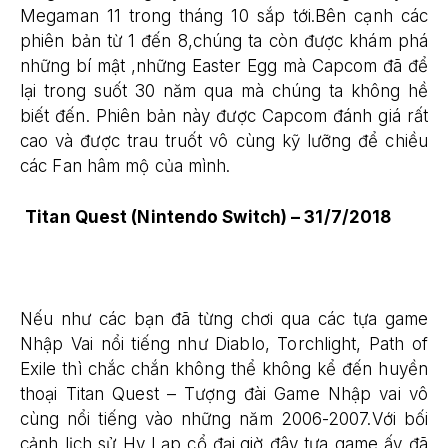
Megaman 11 trong tháng 10 sắp tới.Bên cạnh các
phiên bản từ 1 đến 8,chúng ta còn được khám phá
những bí mật ,những Easter Egg mà Capcom đã để
lại trong suốt 30 năm qua mà chúng ta không hề
biết đến. Phiên bản này được Capcom đánh giá rất
cao và được trau truốt vô cùng kỹ lưỡng để chiều
các Fan hâm mộ của mình.
Titan Quest (Nintendo Switch) – 31/7/2018
Nếu như các bạn đã từng chơi qua các tựa game
Nhập Vai nổi tiếng như Diablo, Torchlight, Path of
Exile thì chắc chắn không thể không kể đến huyền
thoại Titan Quest – Tượng đài Game Nhập vai vô
cùng nổi tiếng vào những năm 2006-2007.Với bối
cảnh lịch sử Hy Lạp cổ đại,giờ đây tựa game ấy đã