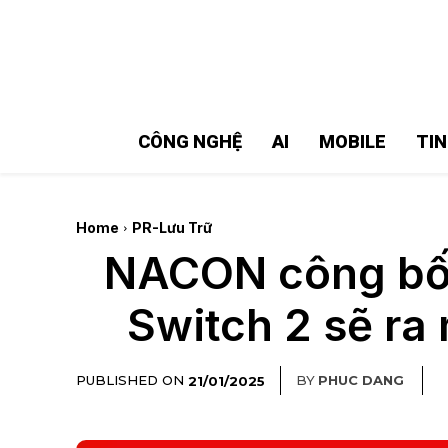
MMOSITE - Thông tin công nghệ
Bài viết nổi bật
CÔNG NGHỆ
AI
MOBILE
TI
Home
PR-Lưu Trữ
NACON công bố p
Switch 2 sẽ ra
PUBLISHED ON
BY
PHUC DANG
21/01/2025