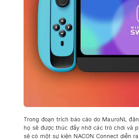
Trong đoạn trích báo cáo do MauroNL đăng
họ sẽ được thúc đẩy nhờ các trò chơi và p
sẽ có một sự kiện NACON Connect diễn ra v