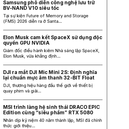
Samsung phô diễn công nghệ lưu trữ
BV-NAND V10 siêu tốc
Tại sự kiện Future of Memory and Storage
(FMS) 2026 diễn ra ở Santa...
Elon Musk cam kết SpaceX sử dụng độc
quyền GPU NVIDIA
Giám đốc điều hành kiêm Nhà sáng lập SpaceX,
Elon Musk, vừa khẳng định...
DJI ra mắt DJI Mic Mini 2S: Định nghĩa
lại chuẩn mực âm thanh 32-BIT Float
DJI, thương hiệu hàng đầu thế giới về thiết bị
quay phim và giải...
MSI trình làng hệ sinh thái DRACO EPIC
Edition cùng “siêu phẩm” RTX 5080
Nhân dịp kỷ niệm 40 năm thành lập, MSI đã chính
thức giới thiệu...