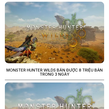
MONSTER HUNTER WILDS BÁN ĐƯỢC 8 TRIỆU BẢN
TRONG 3 NGÀY