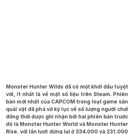
Monster Hunter Wilds đã có một khởi đầu tuyệt
vời, ít nhất là về mặt số liệu trên Steam. Phiên
bản mới nhất của CAPCOM trong loạt game săn
quái vật đã phá vỡ kỷ lục về số lượng người chơi
đồng thời được ghi nhận bởi hai phiên bản trước
đó là Monster Hunter World và Monster Hunter
Rise, với lần lượt dừng lại ở 334.000 và 231.000