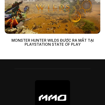
MONSTER HUNTER WILDS ĐƯỢC RA MẮT TẠI
PLAYSTATION STATE OF PLAY