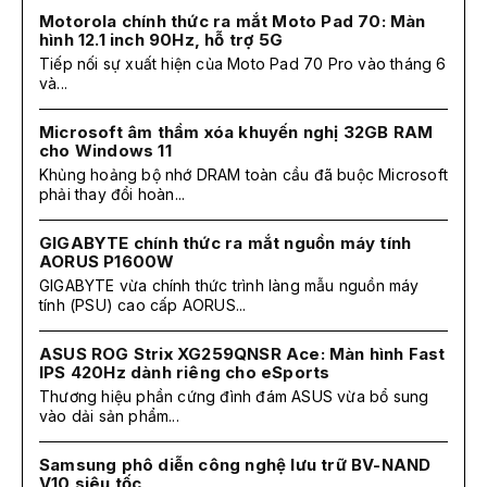
Motorola chính thức ra mắt Moto Pad 70: Màn
hình 12.1 inch 90Hz, hỗ trợ 5G
Tiếp nối sự xuất hiện của Moto Pad 70 Pro vào tháng 6
và...
Microsoft âm thầm xóa khuyến nghị 32GB RAM
cho Windows 11
Khủng hoảng bộ nhớ DRAM toàn cầu đã buộc Microsoft
phải thay đổi hoàn...
GIGABYTE chính thức ra mắt nguồn máy tính
AORUS P1600W
GIGABYTE vừa chính thức trình làng mẫu nguồn máy
tính (PSU) cao cấp AORUS...
ASUS ROG Strix XG259QNSR Ace: Màn hình Fast
IPS 420Hz dành riêng cho eSports
Thương hiệu phần cứng đình đám ASUS vừa bổ sung
vào dải sản phẩm...
Samsung phô diễn công nghệ lưu trữ BV-NAND
V10 siêu tốc