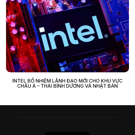
INTEL BỔ NHIỆM LÃNH ĐẠO MỚI CHO KHU VỰC
CHÂU Á – THÁI BÌNH DƯƠNG VÀ NHẬT BẢN