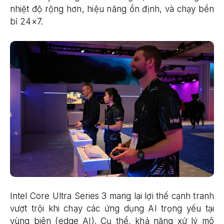
nhiệt độ rộng hơn, hiệu năng ổn định, và chạy bền
bỉ 24×7.
Intel Core Ultra Series 3 mang lại lợi thế cạnh tranh
vượt trội khi chạy các ứng dụng AI trọng yếu tại
vùng biên (edge AI). Cụ thể, khả năng xử lý mô