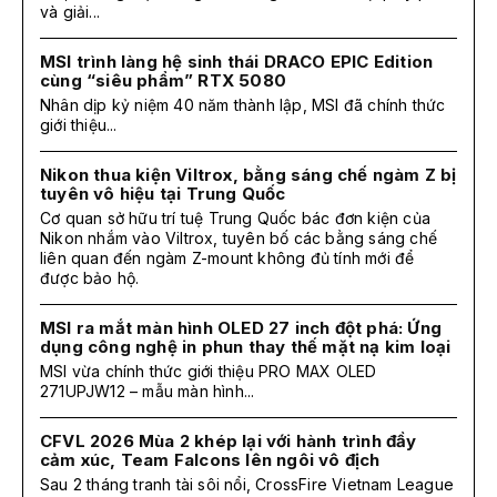
và giải...
MSI trình làng hệ sinh thái DRACO EPIC Edition
cùng “siêu phẩm” RTX 5080
Nhân dịp kỷ niệm 40 năm thành lập, MSI đã chính thức
giới thiệu...
Nikon thua kiện Viltrox, bằng sáng chế ngàm Z bị
tuyên vô hiệu tại Trung Quốc
Cơ quan sở hữu trí tuệ Trung Quốc bác đơn kiện của
Nikon nhắm vào Viltrox, tuyên bố các bằng sáng chế
liên quan đến ngàm Z-mount không đủ tính mới để
được bảo hộ.
MSI ra mắt màn hình OLED 27 inch đột phá: Ứng
dụng công nghệ in phun thay thế mặt nạ kim loại
MSI vừa chính thức giới thiệu PRO MAX OLED
271UPJW12 – mẫu màn hình...
CFVL 2026 Mùa 2 khép lại với hành trình đầy
cảm xúc, Team Falcons lên ngôi vô địch
Sau 2 tháng tranh tài sôi nổi, CrossFire Vietnam League