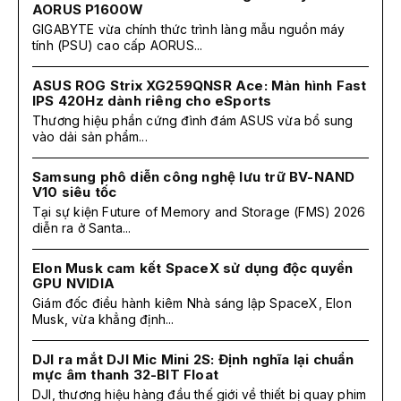
AORUS P1600W
GIGABYTE vừa chính thức trình làng mẫu nguồn máy
tính (PSU) cao cấp AORUS...
ASUS ROG Strix XG259QNSR Ace: Màn hình Fast
IPS 420Hz dành riêng cho eSports
Thương hiệu phần cứng đình đám ASUS vừa bổ sung
vào dải sản phẩm...
Samsung phô diễn công nghệ lưu trữ BV-NAND
V10 siêu tốc
Tại sự kiện Future of Memory and Storage (FMS) 2026
diễn ra ở Santa...
Elon Musk cam kết SpaceX sử dụng độc quyền
GPU NVIDIA
Giám đốc điều hành kiêm Nhà sáng lập SpaceX, Elon
Musk, vừa khẳng định...
DJI ra mắt DJI Mic Mini 2S: Định nghĩa lại chuẩn
mực âm thanh 32-BIT Float
DJI, thương hiệu hàng đầu thế giới về thiết bị quay phim