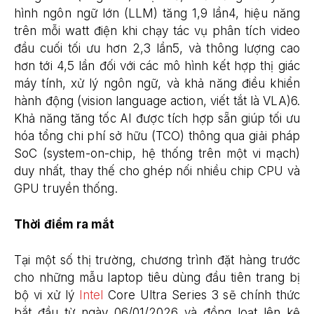
hình ngôn ngữ lớn (LLM) tăng 1,9 lần4, hiệu năng
trên mỗi watt điện khi chạy tác vụ phân tích video
đầu cuối tối ưu hơn 2,3 lần5, và thông lượng cao
hơn tới 4,5 lần đối với các mô hình kết hợp thị giác
máy tính, xử lý ngôn ngữ, và khả năng điều khiển
hành động (vision language action, viết tắt là VLA)6.
Khả năng tăng tốc AI được tích hợp sẵn giúp tối ưu
hóa tổng chi phí sở hữu (TCO) thông qua giải pháp
SoC (system-on-chip, hệ thống trên một vi mạch)
duy nhất, thay thế cho ghép nối nhiều chip CPU và
GPU truyền thống.
Thời điểm ra mắt
Tại một số thị trường, chương trình đặt hàng trước
cho những mẫu laptop tiêu dùng đầu tiên trang bị
bộ vi xử lý
Intel
Core Ultra Series 3 sẽ chính thức
bắt đầu từ ngày 06/01/2026 và đồng loạt lên kệ