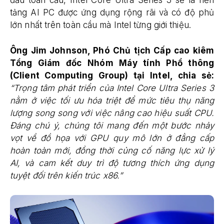
đầu toàn cầu, Intel Core Ultra Series 3 sẽ là nền
tảng AI PC được ứng dụng rộng rãi và có độ phủ
lớn nhất trên toàn cầu mà Intel từng giới thiệu.
Ông Jim Johnson, Phó Chủ tịch Cấp cao kiêm
Tổng Giám đốc Nhóm Máy tính Phổ thông
(Client Computing Group) tại Intel, chia sẻ:
“Trọng tâm phát triển của Intel Core Ultra Series 3
nằm ở việc tối ưu hóa triệt để mức tiêu thụ năng
lượng song song với việc nâng cao hiệu suất CPU.
Đáng chú ý, chúng tôi mang đến một bước nhảy
vọt về đồ họa với GPU quy mô lớn ở đẳng cấp
hoàn toàn mới, đồng thời củng cố năng lực xử lý
AI, và cam kết duy trì độ tương thích ứng dụng
tuyệt đối trên kiến trúc x86.”