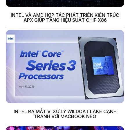
INTEL VÀ AMD HỢP TÁC PHÁT TRIỂN KIẾN TRÚC
APX GIÚP TĂNG HIỆU SUẤT CHIP X86
INTEL RA MẮT VI XỬ LÝ WILDCAT LAKE CẠNH
TRANH VỚI MACBOOK NEO